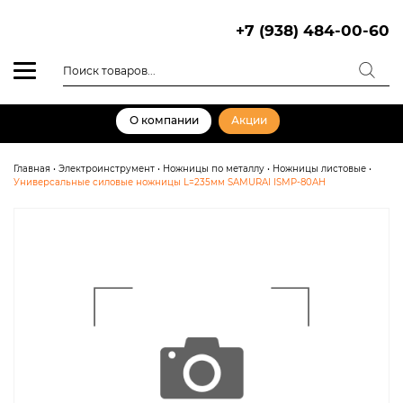
Skip
to
+7 (938) 484-00-60
content
Поиск
товаров
О компании
Акции
Главная
•
Электроинструмент
•
Ножницы по металлу
•
Ножницы листовые
•
Универсальные силовые ножницы L=235мм SAMURAI ISMP-80AH