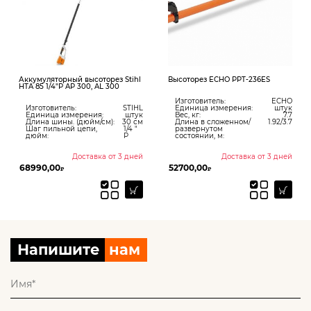
Аккумуляторный высоторез Stihl
Высоторез ECHO PPT-236ES
HTA 85 1/4″P AP 300, AL 300
Изготовитель:
ECHO
Изготовитель:
STIHL
Единица измерения:
штук
Единица измерения:
штук
Вес, кг:
7.7
Длина шины. (дюйм/см):
30 см
Длина в сложенном/
1.92/3.7
Шаг пильной цепи,
1/4 "
развернутом
дюйм:
P
состоянии, м:
Доставка от 3 дней
Доставка от 3 дней
68990,00
52700,00
₽
₽
Напишите
нам