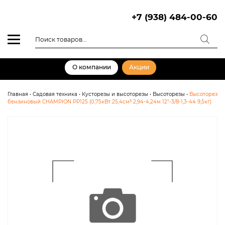
Skip
to
+7 (938) 484-00-60
content
Поиск
товаров
О компании
Акции
Главная
•
Садовая техника
•
Кусторезы и высоторезы
•
Высоторезы
•
Высоторез
бензиновый CHAMPION PP125 (0,75кВт 25,4см³ 2,94-4,24м 12″-3/8-1,3-44 9,5кг)