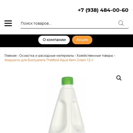
Skip
to
+7 (938) 484-00-60
content
Поиск
товаров
О компании
Акции
Главная
•
Оснастка и расходные материалы
•
Хозяйственные товары
•
Жидкость для биотуалета Thetford Aqua Kem Green 1,5 л