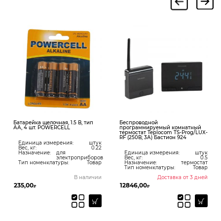
Батарейка щелочная, 1.5 В, тип
Беспроводной
АА, 4 шт. POWERCELL
программируемый комнатный
термостат Teplocom TS-Prog/LUX-
RF (250В; 3А) Бастион 924
Единица измерения:
штук
Вес, кг:
0.22
Назначение:
для
Единица измерения:
штук
электроприборов
Вес, кг:
0.5
Тип номенклатуры:
Товар
Назначение:
термостат
Тип номенклатуры:
Товар
В наличии
Доставка от 3 дней
235,00
12846,00
₽
₽