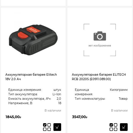
Аккумуляторная батарея Elitech
Аккумуляторная батарея ELITECH
18V 2.0 Ач
RCB 2020S (E0911.089.00)
Единица измерения:
штук
Единица
Килограмм
Тип аккумулятора:
Li-Ion
измерения:
Емкость аккумулятора, А*ч:
2,0
Тип номенклатуры:
Товар
Напряжение, В:
18
В наличии
В наличии
1845,00
3547,00
₽
₽