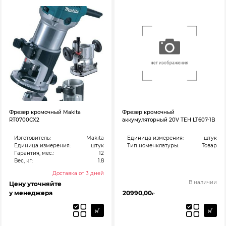
Фрезер кромочный Makita
Фрезер кромочный
RT0700СX2
аккумуляторный 20V TEH LT607-1B
Изготовитель:
Makita
Единица измерения:
штук
Единица измерения:
штук
Тип номенклатуры:
Товар
Гарантия, мес.:
12
Вес, кг:
1.8
Доставка от 3 дней
В наличии
Цену уточняйте
у менеджера
20990,00
₽