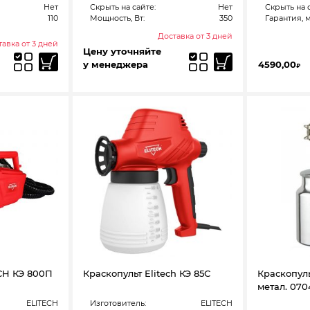
Нет
Скрыть на сайте:
Нет
Скрыть на 
110
Мощность, Вт:
350
Гарантия, м
Доставка от 3 дней
авка от 3 дней
Цену уточняйте
у менеджера
4590,00
₽
CH КЭ 800П
Краскопульт Elitech КЭ 85С
Краскопуль
метал. 070
ELITECH
Изготовитель:
ELITECH