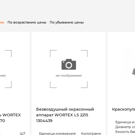
нию
По возрастанию цены
По убыванию цены
Безвоздушный окрасочный
Краскопуль
ль WORTEX
аппарат WORTEX LS 2215
270
1304439
Единица и
Диаметр со
Емкость бак
:
ШТ
Единица измерения:
Килограмм