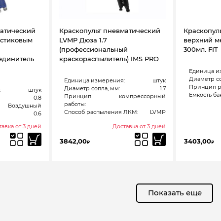
матический
Краскопульт пневматический
Краскопул
астиковым
LVMP Дюза 1.7
верхний м
(профессиональный
300мл. FIT
единитель
краскораспылитель) IMS PRO
Единица и
Диаметр со
Единица измерения:
штук
Принцип р
Диаметр сопла, мм:
1.7
:
штук
Емкость бак
Принцип
компрессорный
0.8
работы:
Воздушный
Способ распыления ЛКМ:
LVMP
0.6
авка от 3 дней
Доставка от 3 дней
3842,00
3403,00
₽
₽
Показать еще