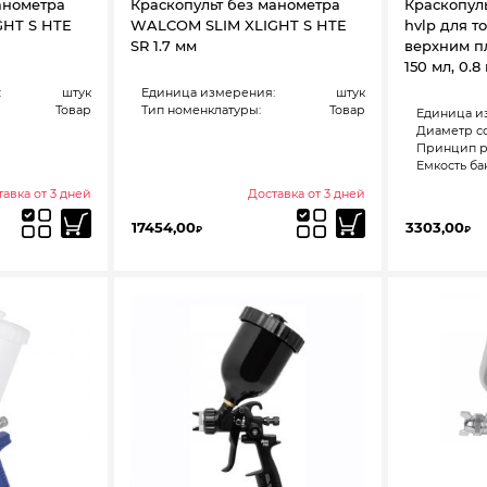
анометра
Краскопульт без манометра
Краскопул
HT S HTE
WALCOM SLIM XLIGHT S HTE
hvlp для т
SR 1.7 мм
верхним п
150 мл, 0.8
:
штук
Единица измерения:
штук
Товар
Тип номенклатуры:
Товар
Единица и
Диаметр со
Принцип р
Емкость бак
авка от 3 дней
Доставка от 3 дней
17454,00
3303,00
₽
₽