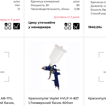
:
штук
Единица измерения:
штук
Единица и
Нет
Мощность, Вт:
85
Диаметр со
12
Производительность, л/мин:
0.28
Емкость бак
Способ ра
Доставка от 3 дней
авка от 3 дней
Цену уточняйте
у менеджера
1940,00
₽
 АВ-17G,
Краскопульт Voylet HVLP Н-827
Краскопуль
ий бачок,
1,7ммверхний бачок 600мл