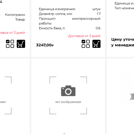
14
Единица и
Тип номенк
Единица измерения:
штук
Диаметр сопла, мм:
1.7
:
Килограмм
Принцип
компрессорный
Товар
работы:
Емкость бака, л:
0.6
авка от 3 дней
Доставка от 3 дней
Цену уточ
3247,00
у менедж
₽