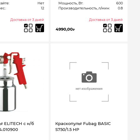
сайте:
Нет
Мощность, Вт:
600
ес.:
12
Производительность, л/мин:
0.8
Доставка от 3 дней
Доставка от 3 дней
4990,00
₽
т ELITECH с н/б
Краскопульт Fubag BASIC
4.010900
S750/1.5 HP