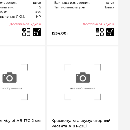
змерения:
штук
Единица измерения:
штук
пла, мм:
1.5
Тип номенклатуры:
Товар
а, л:
0.75
спыления ЛКМ:
HP
Доставка от 3 дней
Доставка от 3 дней
1534,00
₽
т Voylet АВ-17G 2 мм
Краскопульт аккумуляторный
Ресанта АКП-20Li