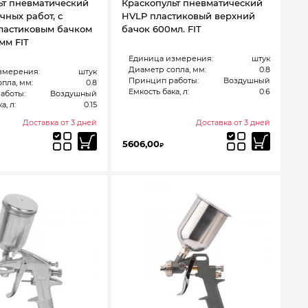
ьт пневматический
Краскопульт пневматический
очных работ, c
HVLP пластиковый верхний
ластиковым бачком
бачок 600мл. FIT
 мм FIT
Единица измерения:
штук
Диаметр сопла, мм:
0.8
змерения:
штук
Принцип работы:
Воздушный
пла, мм:
0.8
Емкость бака, л:
0.6
аботы:
Воздушный
а, л:
0.15
Доставка от 3 дней
Доставка от 3 дней
5606,00
₽