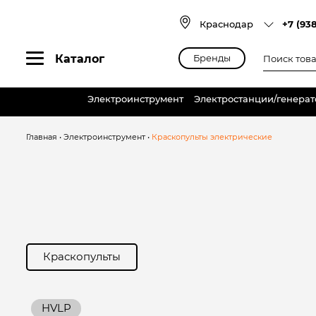
Skip
to
Краснодар
+7 (93
content
Поиск
Каталог
Бренды
товаров
Электроинструмент
Электростанции/генера
Главная
•
Электроинструмент
•
Краскопульты электрические
Краскопульты
HVLP