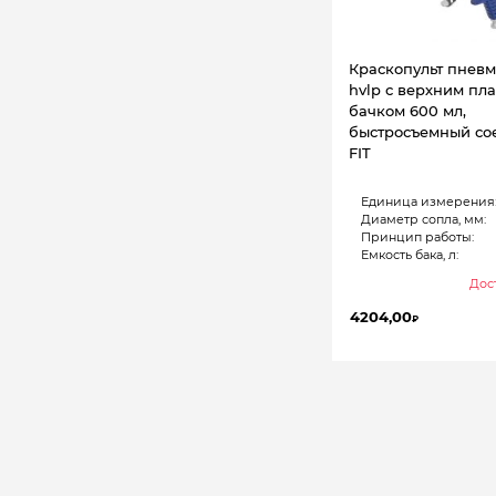
Краскопульт пнев
hvlp с верхним пл
бачком 600 мл,
быстросъемный со
FIT
Единица измерения
Диаметр сопла, мм:
Принцип работы:
Емкость бака, л:
Дост
4204,00
₽