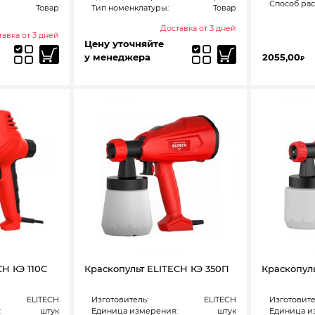
Способ ра
Товар
Тип номенклатуры:
Товар
Доставка от 3 дней
авка от 3 дней
Цену уточняйте
у менеджера
2055,00
₽
CH КЭ 110С
Краскопульт ELITECH КЭ 350П
Краскопул
ELITECH
Изготовитель:
ELITECH
Изготовите
:
штук
Единица измерения:
штук
Единица и