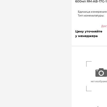
600мл RM-AB-17G-
Единица измерения
Тип номенклатуры:
Дост
Цену уточняйте
у менеджера