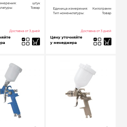
змерения:
штук
латуры:
Товар
Единица измерения:
Килограмм
Тип номенклатуры:
Товар
Доставка от 3 дней
Доставка от 3 дней
няйте
Цену уточняйте
ера
у менеджера