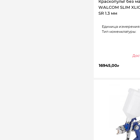
Краскопульт без м
WALCOM SLIM XLIG
SR 1.3 мм
Единица измерения
Тип номенклатуры:
Дост
16945,00
₽