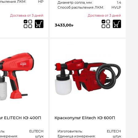
спыления ЛКМ:
HP
Диаметр сопла, мм:
1.4
Способ распыления ЛКМ:
HVLP
Доставка от 3 дней
Доставка от 3 дней
3433,00
₽
ьт ELITECH КЭ 400П
Краскопульт Elitech КЭ 600П
ль:
ELITECH
Изготовитель:
ELITECH
змерения:
штук
Единица измерения:
штук