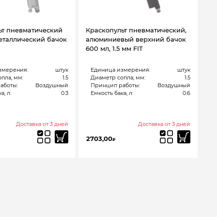
ьт пневматический
Краскопульт пневматический,
еталлический бачок
алюминиевый верхний бачок
600 мл, 1.5 мм FIT
змерения:
штук
Единица измерения:
штук
пла, мм:
1.5
Диаметр сопла, мм:
1.5
аботы:
Воздушный
Принцип работы:
Воздушный
а, л:
0.3
Емкость бака, л:
0.6
Доставка от 3 дней
Доставка от 3 дней
2703,00
₽