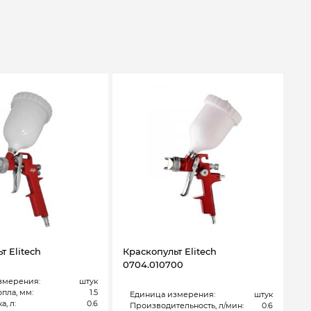
т Elitech
Краскопульт Elitech
0704.010700
змерения:
штук
пла, мм:
1.5
Единица измерения:
штук
а, л:
0.6
Производительность, л/мин:
0.6