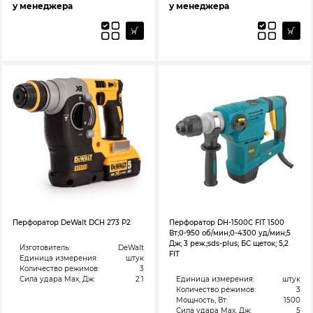
у менеджера
у менеджера
Перфоратор DeWalt DCH 273 P2
Перфоратор DH-1500C FIT 1500
Вт;0-950 об/мин;0-4300 уд/мин;5
Дж; 3 реж.;sds-plus; БС щеток; 5,2
Изготовитель:
DeWalt
FIT
Единица измерения:
штук
Количество режимов:
3
Сила удара Max, Дж:
2.1
Единица измерения:
штук
Количество режимов:
3
Мощность, Вт:
1500
Сила удара Max, Дж:
5