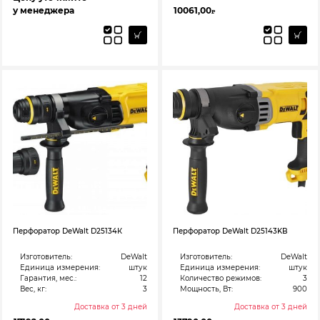
у менеджера
10061,00
₽
Перфоратор DeWalt D25134К
Перфоратор DeWalt D25143KB
Изготовитель:
DeWalt
Изготовитель:
DeWalt
Единица измерения:
штук
Единица измерения:
штук
Гарантия, мес.:
12
Количество режимов:
3
Вес, кг:
3
Мощность, Вт:
900
Доставка от 3 дней
Доставка от 3 дней