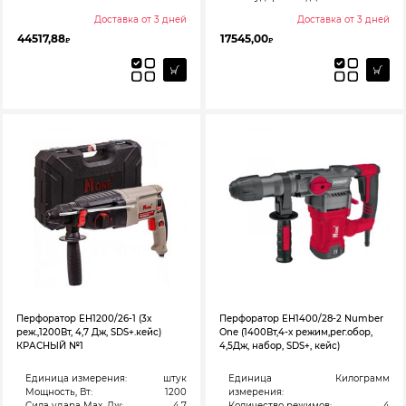
Доставка от 3 дней
Доставка от 3 дней
44517,88
17545,00
₽
₽
Перфоратор EH1200/26-1 (3х
Перфоратор EH1400/28-2 Number
реж.,1200Вт, 4,7 Дж, SDS+.кейс)
One (1400Вт,4-х режим,рег.обор,
КРАСНЫЙ №1
4,5Дж, набор, SDS+, кейс)
Единица измерения:
штук
Единица
Килограмм
Мощность, Вт:
1200
измерения:
Сила удара Max, Дж:
4.7
Количество режимов:
4