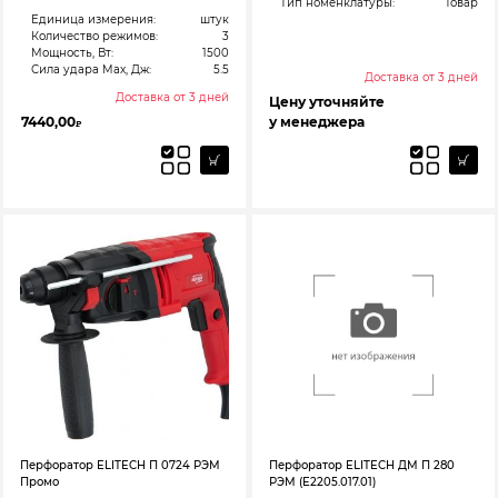
Тип номенклатуры:
Товар
Единица измерения:
штук
Количество режимов:
3
Мощность, Вт:
1500
Сила удара Max, Дж:
5.5
Доставка от 3 дней
Доставка от 3 дней
Цену уточняйте
7440,00
у менеджера
₽
Перфоратор ELITECH П 0724 РЭМ
Перфоратор ELITECH ДМ П 280
Промо
РЭМ (E2205.017.01)