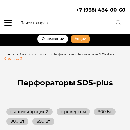
Skip
to
+7 (938) 484-00-60
content
Поиск
товаров
О компании
Акции
Главная
•
Электроинструмент
•
Перфораторы
•
Перфораторы SDS-plus
•
Страница 3
Перфораторы SDS-plus
с антивибрацией
с реверсом
900 Вт
800 Вт
650 Вт