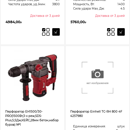
Частота ударов, уд./мин:
3800
Мощность, Вт:
1400
Сила удара Max, Дж:
4.5
Доставка от 3 дней
Доставка от 3 дней
4984,00
5760,00
₽
₽
Перфоратор EH1500/30-
Перфоратор Einhell TC-RH 800 4F
PRO(1500Вт,3-х реж,SDS-
4257980
Plus,5,5Дж,КЕЙС,28мм бетон,набор
буров) №1
Единица измерения:
штук