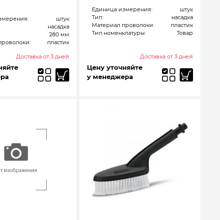
Единица измерения:
штук
Тип:
насадка
змерения:
штук
Материал проволоки:
пластик
насадка
Тип номенклатуры:
Товар
280 мм
проволоки:
пластик
Доставка от 3 дней
Доставка от 3 дней
няйте
Цену уточняйте
ера
у менеджера