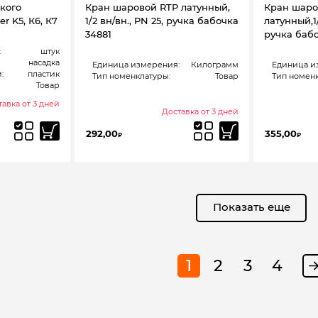
окого
Кран шаровой RTP латунный,
Кран шаро
r K5, К6, К7
1/2 вн/вн., PN 25, ручка бабочка
латунный,1/
34881
ручка баб
:
штук
насадка
Единица измерения:
Килограмм
Единица и
:
пластик
Тип номенклатуры:
Товар
Тип номенк
Товар
авка от 3 дней
Доставка от 3 дней
292,00
355,00
₽
₽
Показать еще
1
2
3
4