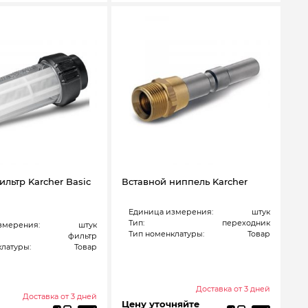
льтр Karcher Basic
Вставной ниппель Karcher
Единица измерения:
штук
Тип:
переходник
змерения:
штук
Тип номенклатуры:
Товар
фильтр
латуры:
Товар
Доставка от 3 дней
Доставка от 3 дней
Цену уточняйте