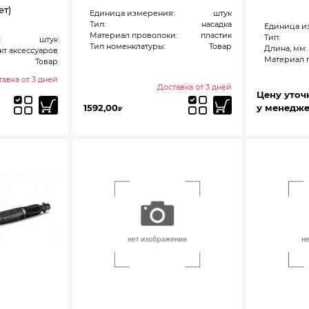
ет)
Единица измерения:
штук
Тип:
насадка
Единица и
Материал проволоки:
пластик
Тип:
:
штук
Тип номенклатуры:
Товар
Длина, мм:
кт аксессуаров
Материал 
Товар
авка от 3 дней
Доставка от 3 дней
Цену уточ
1592,00
у менедж
₽