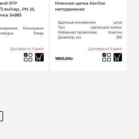
вой RTP
Моечная щетка Karcher
2 вн/нар., PN 25,
неподвижная
очка 34885
Единица измерения:
штук
Тип:
Щетка для мойки
змерения:
Килограмм
Материал проволоки:
пластик
латуры:
Товар
Диаметр, мм:
330
Доставка от 3 дней
Доставка от 3 дней
1650,00
₽