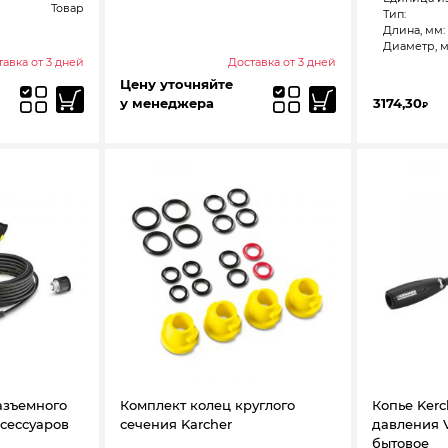
Товар
Тип:
Длина, мм:
Диаметр, м
авка от 3 дней
Доставка от 3 дней
Цену уточняйте
у менеджера
3174,30
₽
азъемного
Комплект колец круглого
Копье Kerc
сессуаров
сечения Karcher
давления V
бытовое