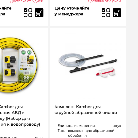
Доставка от 3 дней
Доставка от 3 дней
няйте
Цену уточняйте
ера
у менеджера
archer для
Комплект Karcher для
ения АВД к
струйной абразивной чистки
ду (Набор для
ия к водопроводу)
Единица измерения:
штук
Тип:
комплект для абразивной
обработки
змерения:
штук