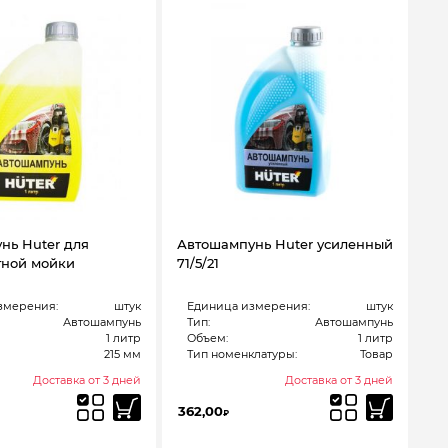
нь Huter для
Автошампунь Huter усиленный
тной мойки
71/5/21
змерения:
штук
Единица измерения:
штук
Автошампунь
Тип:
Автошампунь
1 литр
Объем:
1 литр
215 мм
Тип номенклатуры:
Товар
Доставка от 3 дней
Доставка от 3 дней
362,00
₽