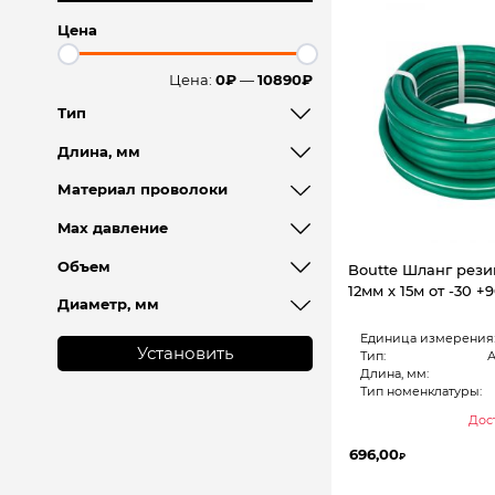
Цена
Цена:
0₽
—
10890₽
Тип
Длина, мм
Материал проволоки
Max давление
Объем
Boutte Шланг рез
12мм х 15м от -30 +
Диаметр, мм
Единица измерения
Установить
Тип:
Длина, мм:
Тип номенклатуры:
Дост
696,00
₽