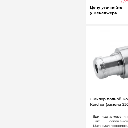
Дост
Цену уточняйте
у менеджера
Жиклер полной м
Karcher (замена 250
Единица измерения
Тип:
сопла высо
Материал проволоки