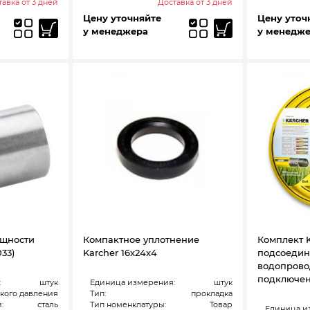
авка от 3 дней
Доставка от 3 дней
Цену уточняйте
Цену уточ
у менеджера
у менедж
ощности
Компактное уплотнение
Комплект K
33)
Karcher 16х24х4
подсоедин
водопрово
подключен
:
штук
Единица измерения:
штук
кого давления
Тип:
прокладка
:
сталь
Тип номенклатуры:
Товар
Единица и