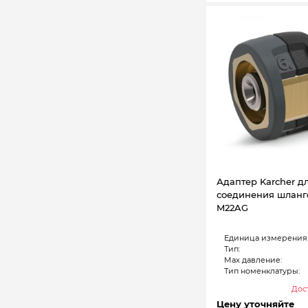
Адаптер Karcher д
соединения шланго
M22AG
Единица измерения
Тип:
Max давление:
Тип номенклатуры:
Дост
Цену уточняйте