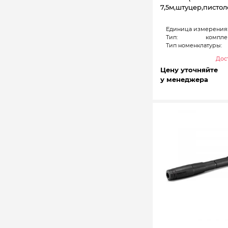
7,5м,штуцер,пистол
Единица измерения
Тип:
компле
Тип номенклатуры:
Дост
Цену уточняйте
у менеджера