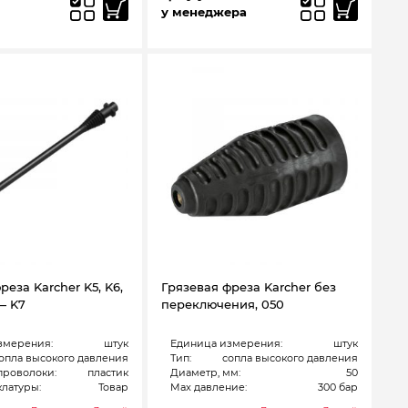
у менеджера
реза Karcher K5, K6,
Грязевая фреза Karcher без
— K7
переключения, 050
змерения:
штук
Единица измерения:
штук
опла высокого давления
Тип:
сопла высокого давления
проволоки:
пластик
Диаметр, мм:
50
латуры:
Товар
Max давление:
300 бар