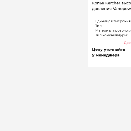
Копье Kercher выс
давления Variopowe
Единица измерения
Тип:
Материал проволоки
Тип номенклатуры:
Дост
Цену уточняйте
у менеджера