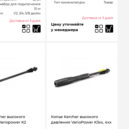
Тип номенклатуры:
Товар
набор для подключения
10 м
м:
1/2; 3/4; 5/8 дюйм
Доставка от 3 дней
Доставка от 3 дней
Цену уточняйте
у менеджера
her высокого
Копье Kercher высокого
ariopower K2
давления VarioPower K3xx, 4xx