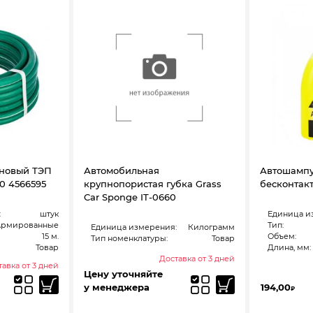
иновый ТЭП
Автомобильная
Автошампу
90 4566595
крупнопористая губка Grass
бесконтак
Car Sponge IT-0660
:
штук
Единица и
Армированные
Тип:
Единица измерения:
Килограмм
15 м.
Объем:
Тип номенклатуры:
Товар
Товар
Длина, мм:
Доставка от 3 дней
авка от 3 дней
Цену уточняйте
у менеджера
194,00
₽