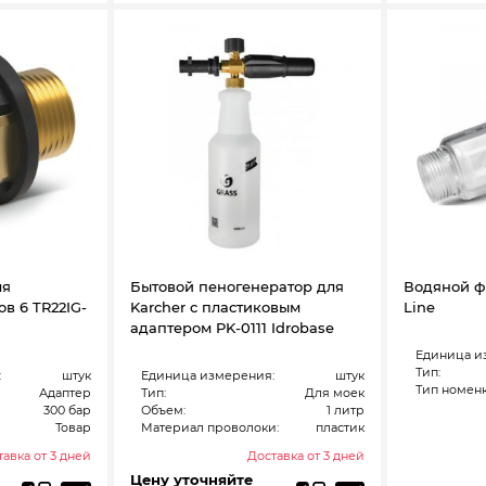
ля
Бытовой пеногенератор для
Водяной фи
в 6 TR22IG-
Karcher с пластиковым
Line
адаптером PK-0111 Idrobase
Единица и
Тип:
:
штук
Единица измерения:
штук
Тип номенк
Адаптер
Тип:
Для моек
300 бар
Объем:
1 литр
Товар
Материал проволоки:
пластик
авка от 3 дней
Доставка от 3 дней
Цену уточняйте