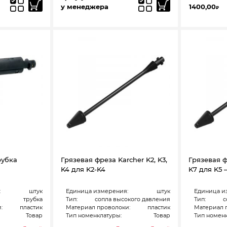
у менеджера
1400,00
₽
рубка
Грязевая фреза Karcher K2, K3,
Грязевая ф
K4 для K2-K4
K7 для K5 
:
штук
Единица измерения:
штук
Единица и
трубка
Тип:
сопла высокого давления
Тип:
с
:
пластик
Материал проволоки:
пластик
Материал 
Товар
Тип номенклатуры:
Товар
Тип номенк