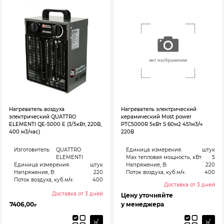
Нагреватель воздуха
Нагреватель электрический
электрический QUATTRO
керамический Most power
ELEMENTI QE-5000 E (3/5кВт, 220В,
PTC5000R 5кВт S 60м2 451м3/ч
400 м3/час)
220В
Изготовитель:
QUATTRO
Единица измерения:
штук
ELEMENTI
Max тепловая мощность, кВт:
5
Единица измерения:
штук
Напряжение, В:
220
Напряжение, В:
220
Поток воздуха, куб.м/ч:
400
Поток воздуха, куб.м/ч:
400
Доставка от 3 дней
Доставка от 3 дней
Цену уточняйте
7406,00
у менеджера
₽