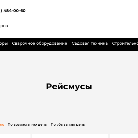
8) 484-00-60
торы
Сварочное оборудование
Садовая техника
Строительн
Рейсмусы
нию
По возрастанию цены
По убыванию цены