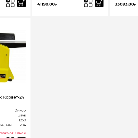
41190,00
33093,00
₽
₽
к Корвет-24
Энкор
:
штук
1250
ки, мм:
204
авка от 3 дней