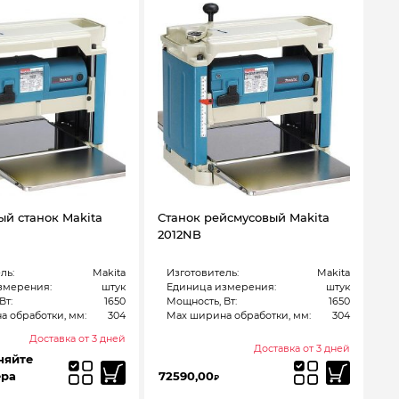
ый станок Makita
Станок рейсмусовый Makita
2012NB
ль:
Makita
Изготовитель:
Makita
змерения:
штук
Единица измерения:
штук
Вт:
1650
Мощность, Вт:
1650
 обработки, мм:
304
Max ширина обработки, мм:
304
Доставка от 3 дней
Доставка от 3 дней
няйте
ера
72590,00
₽