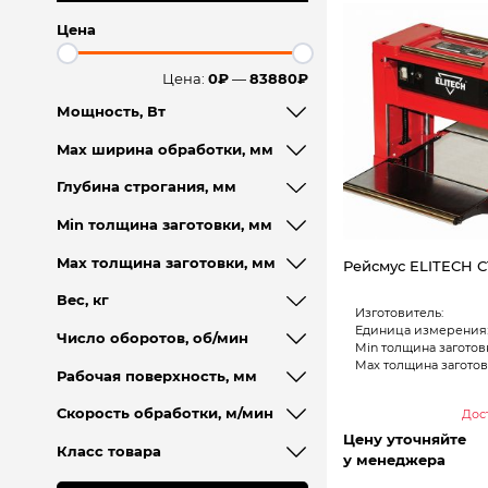
Цена
Цена:
0₽
—
83880₽
Мощность, Вт
Max ширина обработки, мм
Глубина строгания, мм
Min толщина заготовки, мм
Max толщина заготовки, мм
Рейсмус ELITECH СТ
Вес, кг
Изготовитель:
Единица измерения
Число оборотов, об/мин
Min толщина заготов
Max толщина заготов
Рабочая поверхность, мм
Скорость обработки, м/мин
Дост
Цену уточняйте
Класс товара
у менеджера