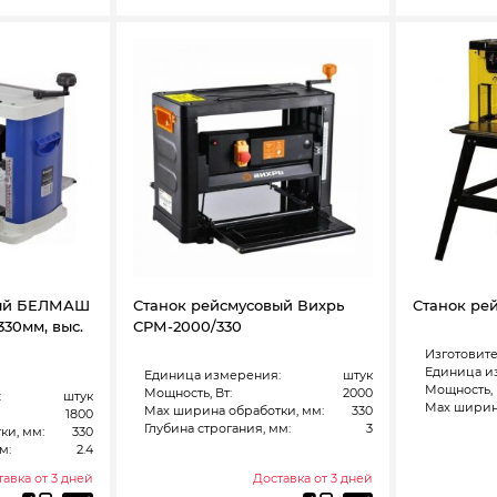
вый БЕЛМАШ
Станок рейсмусовый Вихрь
Станок ре
-330мм, выс.
СРМ-2000/330
Изготовите
Единица и
Единица измерения:
штук
Мощность, 
Мощность, Вт:
2000
:
штук
Max ширина
Max ширина обработки, мм:
330
1800
Глубина строгания, мм:
3
ки, мм:
330
м:
2.4
авка от 3 дней
Доставка от 3 дней