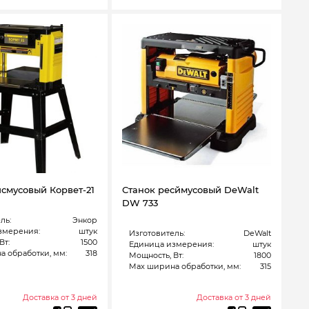
йсмусовый Корвет-21
Станок ресймусовый DeWalt
DW 733
ль:
Энкор
змерения:
штук
Изготовитель:
DeWalt
Вт:
1500
Единица измерения:
штук
 обработки, мм:
318
Мощность, Вт:
1800
Max ширина обработки, мм:
315
Доставка от 3 дней
Доставка от 3 дней