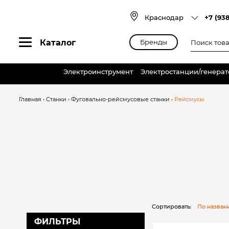
Skip
to
Краснодар
+7 (93
content
Поиск
Каталог
Бренды
товаров
Электроинструмент
Электростанции/генера
Главная
•
Станки
•
Фуговально-рейсмусовые станки
•
Рейсмусы
Сортировать:
По назва
ФИЛЬТРЫ