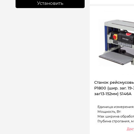
Установить
Станок рейсмусо
Р1800 (шир. заг. 19
заг13-152мм) S146A
Единица измерения
Мощность, Вт:
Max ширина обработ
Глубина строгания, м
Дост