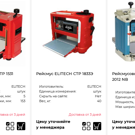
Р 1531
Рейсмус ELITECH СТР 1833Э
Рейсмусов
2012 NB
ELITECH
Изготовитель:
ELITECH
:
штук
Единица измерения:
штук
Изготовите
ки, мм:
5
Скрыть на сайте:
Нет
Единица и
ки, мм:
153
Вес, кг:
40
Мощность, 
Max ширина
авка от 3 дней
Доставка от 3 дней
Цену уточняйте
Цену уточ
у менеджера
у менедж