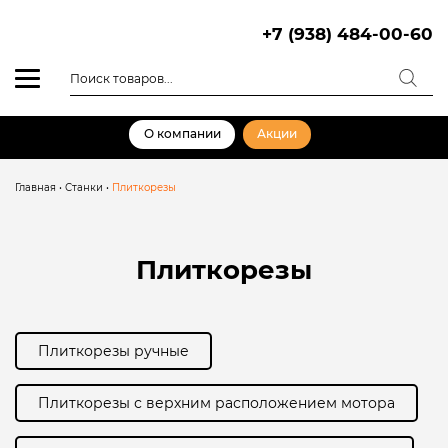
Skip
to
+7 (938) 484-00-60
content
Поиск
товаров
О компании
Акции
Главная
•
Станки
•
Плиткорезы
Плиткорезы
Плиткорезы ручные
Плиткорезы с верхним расположением мотора