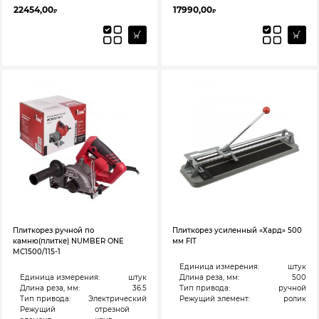
22454,00
17990,00
₽
₽
Плиткорез ручной по
Плиткорез усиленный «Хард» 500
камню(плитке) NUMBER ONE
мм FIT
MC1500/115-1
Единица измерения:
штук
Единица измерения:
штук
Длина реза, мм:
500
Длина реза, мм:
36.5
Тип привода:
ручной
Тип привода:
Электрический
Режущий элемент:
ролик
Режущий
отрезной