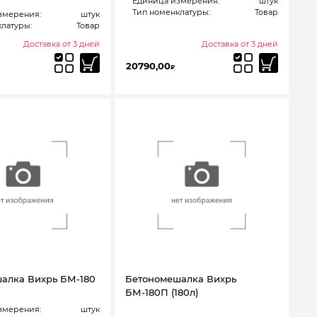
Единица измерения:
штук
Тип номенклатуры:
Товар
змерения:
штук
латуры:
Товар
Доставка от 3 дней
Доставка от 3 дней
20790,00
₽
алка Вихрь БМ-180
Бетономешалка Вихрь
БМ-180П (180л)
змерения:
штук