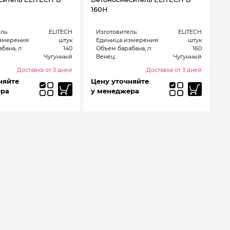
160Н
ль:
ELITECH
Изготовитель:
ELITECH
змерения:
штук
Единица измерения:
штук
бана, л:
140
Объем барабана, л:
160
Чугунный
Венец:
Чугунный
Доставка от 3 дней
Доставка от 3 дней
няйте
Цену уточняйте
ера
у менеджера