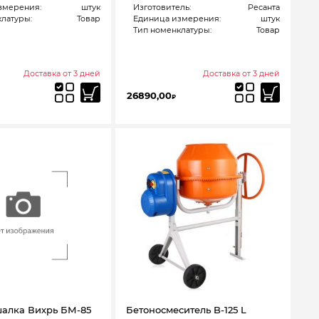
змерения:
штук
Изготовитель:
Ресанта
латуры:
Товар
Единица измерения:
штук
Тип номенклатуры:
Товар
Доставка от 3 дней
Доставка от 3 дней
26890,00
₽
алка Вихрь БМ-85
Бетоносмеситель B-125 L