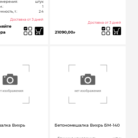
змерения:
штук
.:
1
ность, т.:
2.4
Доставка от 3 дней
Доставка от 3 дней
няйте
ера
21090,00
₽
алка Вихрь
Бетономешалка Вихрь БМ-140