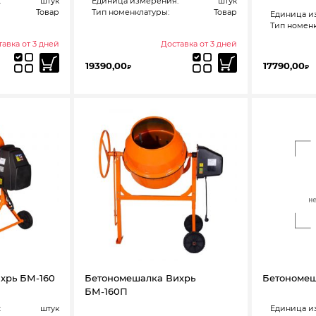
:
штук
Единица измерения:
штук
Товар
Тип номенклатуры:
Товар
Единица и
Тип номенк
авка от 3 дней
Доставка от 3 дней
19390,00
17790,00
₽
₽
хрь БМ-160
Бетономешалка Вихрь
Бетономеш
БМ-160П
:
штук
Единица и