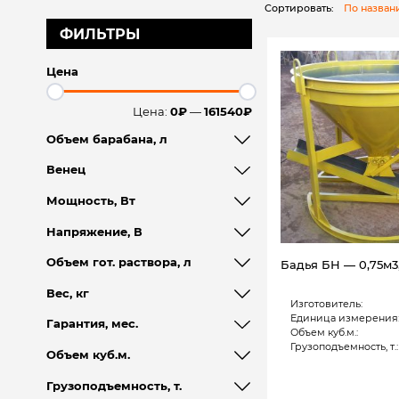
Сортировать:
По назва
ФИЛЬТРЫ
Цена
Цена:
0₽
—
161540₽
Объем барабана, л
Венец
Мощность, Вт
Напряжение, В
Объем гот. раствора, л
Бадья БН — 0,75м3,
Вес, кг
Изготовитель:
Единица измерения
Гарантия, мес.
Объем куб.м.:
Грузоподъемность, т.:
Объем куб.м.
Грузоподъемность, т.