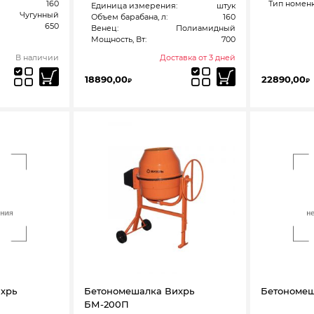
160
Тип номенк
Единица измерения:
штук
Чугунный
Объем барабана, л:
160
650
Венец:
Полиамидный
Мощность, Вт:
700
В наличии
Доставка от 3 дней
18890,00
22890,00
₽
₽
хрь
Бетономешалка Вихрь
Бетономеш
БМ-200П