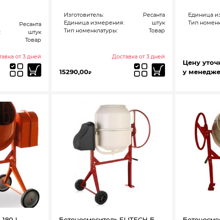
Изготовитель:
Ресанта
Единица и
Единица измерения:
штук
Тип номенк
Ресанта
Тип номенклатуры:
Товар
:
штук
Товар
авка от 3 дней
Доставка от 3 дней
Цену уточ
15290,00
у менедж
₽
-180 L
Бетоносмеситель ELITECH Б
Бетоносме