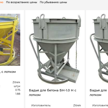
нию
По возрастанию цены
По убыванию цены
 с лотком
Zitrek
:
штук
0.75
Бадья для бетона БН-1.0 Н с
Бадья для 
1.88
лотком
лотком
Изготовитель:
Zitrek
Изготовите