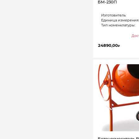
БМ-230П
Изготовитель:
Единица измерения
Тип номенклатуры:
Дост
24890,00
₽
Бетоносмеситель B