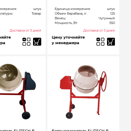
змерения:
штук
Единица измерения:
штук
латуры:
Товар
Объем барабана, л:
125
Венец:
Чугунный
Мощность, Вт:
550
Доставка от 3 дней
Доставка от 3 дней
няйте
Цену уточняйте
ера
у менеджера
ситель ELITECH Б
Бетоносмеситель ELITECH Б