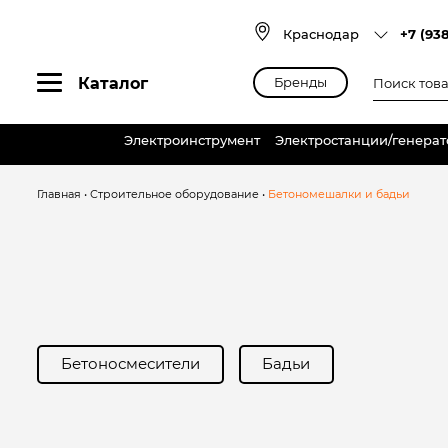
Skip
to
Краснодар
+7 (93
content
Поиск
Каталог
Бренды
товаров
Электроинструмент
Электростанции/генера
Главная
•
Строительное оборудование
•
Бетономешалки и бадьи
Бетоносмесители
Бадьи