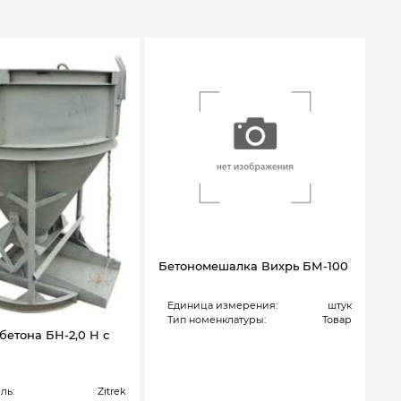
Бетономешалка Вихрь БМ-100
Единица измерения:
штук
Тип номенклатуры:
Товар
бетона БН-2,0 Н с
ль:
Zitrek