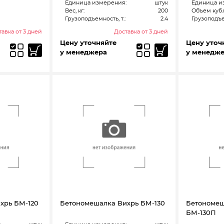
Единица измерения:
штук
Единица и
Вес, кг:
200
Объем куб.м
Грузоподъемность, т.:
2.4
Грузоподъем
авка от 3 дней
Доставка от 3 дней
Цену уточняйте
Цену уточ
у менеджера
у менедж
хрь БМ-120
Бетономешалка Вихрь БМ-130
Бетономеш
БМ-130П