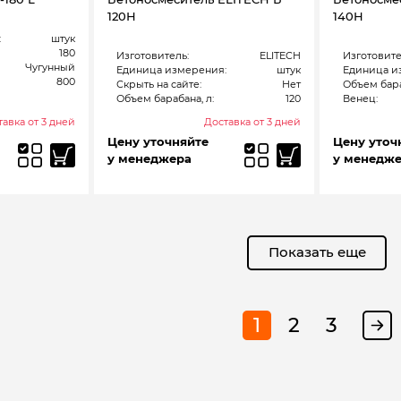
120Н
140Н
:
штук
180
Изготовитель:
ELITECH
Изготовите
Чугунный
Единица измерения:
штук
Единица и
800
Скрыть на сайте:
Нет
Объем бара
Объем барабана, л:
120
Венец:
авка от 3 дней
Доставка от 3 дней
Цену уточняйте
Цену уточ
у менеджера
у менедж
Показать еще
1
2
3