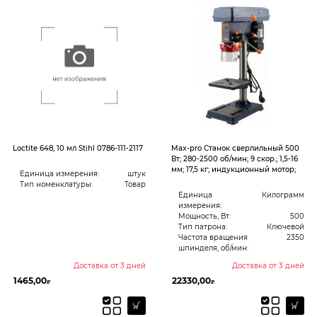
Loctite 648, 10 мл Stihl 0786-111-2117
Max-pro Станок сверлильный 500
Вт; 280-2500 об/мин; 9 скор.; 1,5-16
мм; 17,5 кг; индукционный мотор;
Единица измерения:
штук
Тип номенклатуры:
Товар
Единица
Килограмм
измерения:
Мощность, Вт:
500
Тип патрона:
Ключевой
Частота вращения
2350
шпинделя, об/мин:
Доставка от 3 дней
Доставка от 3 дней
1465,00
22330,00
₽
₽