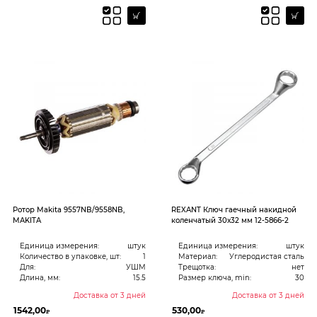
Pотор Makita 9557NB/9558NB,
REXANT Ключ гаечный накидной
MAKITA
коленчатый 30х32 мм 12-5866-2
Единица измерения:
штук
Единица измерения:
штук
Количество в упаковке, шт:
1
Материал:
Углеродистая сталь
Для:
УШМ
Трещотка:
нет
Длина, мм:
15.5
Размер ключа, min:
30
Доставка от 3 дней
Доставка от 3 дней
1542,00
530,00
₽
₽