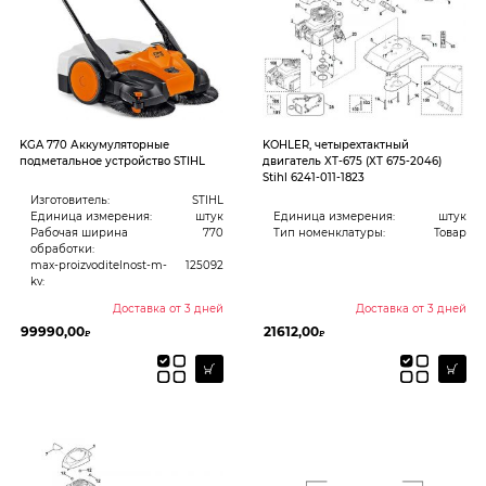
KGA 770 Аккумуляторные
KOHLER, четырехтактный
подметальное устройство STIHL
двигатель XT-675 (XT 675-2046)
Stihl 6241-011-1823
Изготовитель:
STIHL
Единица измерения:
штук
Единица измерения:
штук
Рабочая ширина
770
Тип номенклатуры:
Товар
обработки:
max-proizvoditelnost-m-
125092
kv:
Доставка от 3 дней
Доставка от 3 дней
99990,00
21612,00
₽
₽