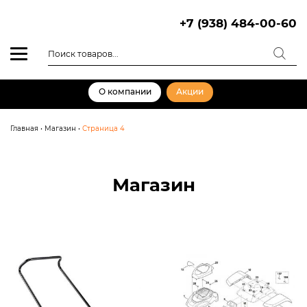
Skip
to
+7 (938) 484-00-60
content
Поиск
товаров
О компании
Акции
Главная
•
Магазин
•
Страница 4
Магазин