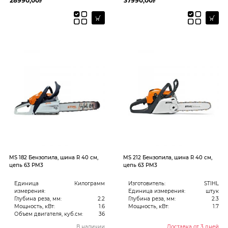
28990,00
37990,00
₽
₽
MS 182 Бензопила, шина R 40 см,
MS 212 Бензопила, шина R 40 см,
цепь 63 PM3
цепь 63 PM3
Единица
Килограмм
Изготовитель:
STIHL
измерения:
Единица измерения:
штук
Глубина реза, мм:
2.2
Глубина реза, мм:
2.3
Мощность, кВт:
1.6
Мощность, кВт:
1.7
Объем двигателя, куб.см:
36
В наличии
Доставка от 3 дней