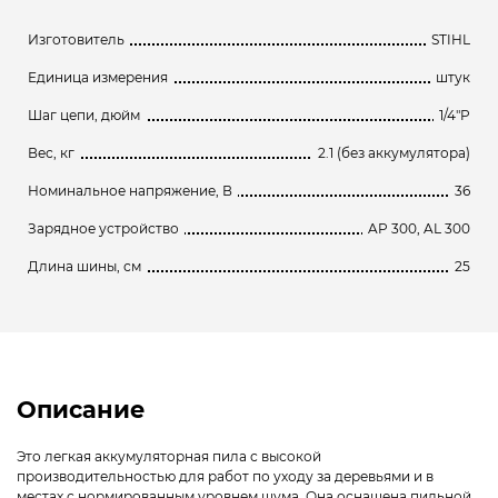
Изготовитель
STIHL
Единица измерения
штук
Шаг цепи, дюйм
1/4"P
Вес, кг
2.1 (без аккумулятора)
Номинальное напряжение, В
36
Зарядное устройство
AP 300, AL 300
Длина шины, см
25
Описание
Это легкая аккумуляторная пила с высокой
производительностью для работ по уходу за деревьями и в
местах с нормированным уровнем шума. Она оснащена пильной