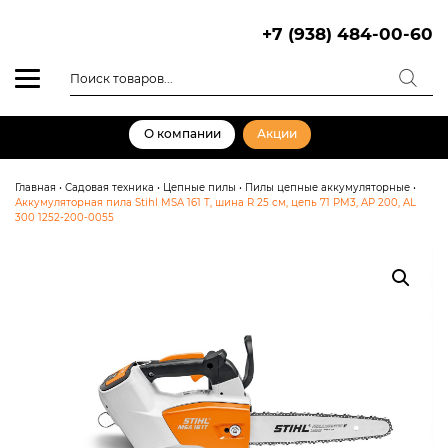
Skip
to
+7 (938) 484-00-60
content
Поиск
товаров
О компании
Акции
Главная
•
Садовая техника
•
Цепные пилы
•
Пилы цепные аккумуляторные
•
Аккумуляторная пила Stihl MSA 161 T, шина R 25 см, цепь 71 PM3, AP 200, AL
300 1252-200-0055