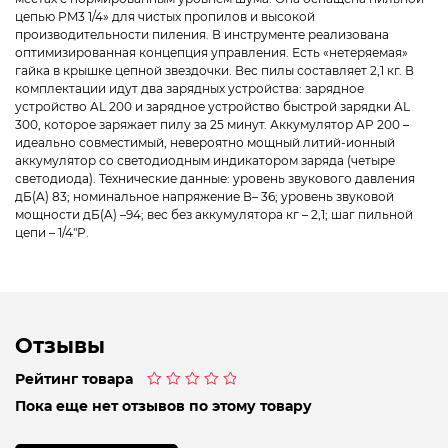
цепью PM3 1/4» для чистых пропилов и высокой
производительности пиления. В инструменте реализована
оптимизированная концепция управления. Есть «нетеряемая»
гайка в крышке цепной звездочки. Вес пилы составляет 2,1 кг. В
комплектации идут два зарядных устройства: зарядное
устройство AL 200 и зарядное устройство быстрой зарядки AL
300, которое заряжает пилу за 25 минут. Аккумулятор AP 200 –
идеально совместимый, невероятно мощный литий-ионный
аккумулятор со светодиодным индикатором заряда (четыре
светодиода). Технические данные: уровень звукового давления
дБ(A) 83; номинальное напряжение В– 36; уровень звуковой
мощности дБ(A) –94; вес без аккумулятора кг – 2,1; шаг пильной
цепи – 1/4″P.
Отзывы
Рейтинг товара
Оценка
Пока еще нет отзывов по этому товару
0
из
5