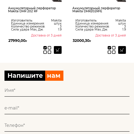
Аккумуляторный перфоратор
Аккумуляторный перфоратор
Makita DHR 202 RF
Makita DHR202RFE
Изготовитель:
Makita
Изготовитель:
Makita
Единица измерения:
штук
Единица измерения:
штук
Количество режимов:
3
Количество режимов:
3
Сила удара Max, Дж:
1.9
Сила удара Max, Дж:
1.9
Доставка от 3 дней
Доставка от 3 дней
27990,00
32000,30
₽
₽
Напишите
нам