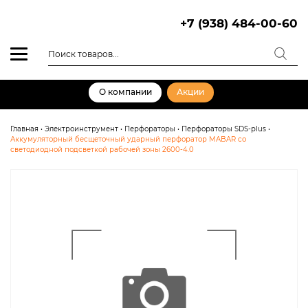
Skip
to
+7 (938) 484-00-60
content
Поиск
товаров
О компании
Акции
Главная
•
Электроинструмент
•
Перфораторы
•
Перфораторы SDS-plus
•
Аккумуляторный бесщеточный ударный перфоратор MABAR со
светодиодной подсветкой рабочей зоны 2600-4.0