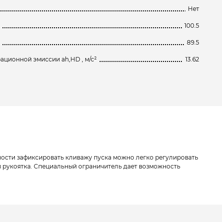
Нет
100.5
89.5
ационной эмиссии ah,HD , м/с²
13.62
ности зафиксировать кливажу пуска можно легко регулировать
 рукоятка. Специальный ограничитель дает возможность