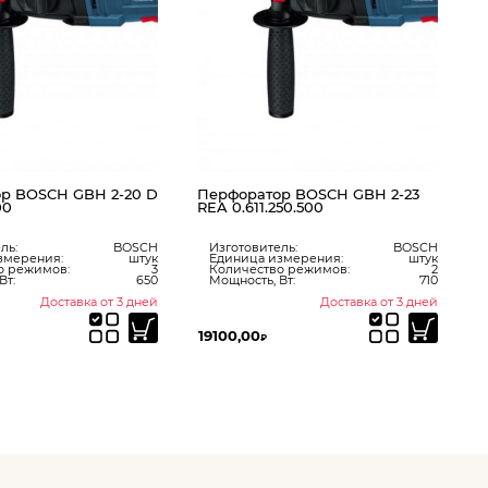
Изготовитель:
BOSCH
Единица измерения:
штук
Количество режимов:
3
Мощность, Вт:
790
ратор BOSCH GBH 2-23
611.250.500
овитель:
BOSCH
ца измерения:
штук
ество режимов:
2
сть, Вт:
710
Доставка от 3 дней
Доставка от 3 дней
00
8162,00
₽
₽