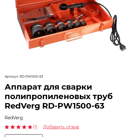
Артикул:
RD-PW1500-63
Аппарат для сварки
полипропиленовых труб
RedVerg RD-PW1500-63
RedVerg
(1)
Добавить отзыв
Рейтинг
1
5.00