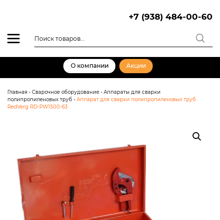
Skip
to
+7 (938) 484-00-60
content
Поиск
товаров
О компании
Акции
Главная
•
Сварочное оборудование
•
Аппараты для сварки
полипропиленовых труб
•
Аппарат для сварки полипропиленовых труб
RedVerg RD-PW1500-63