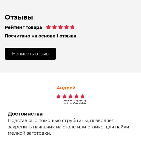
Отзывы
Рейтинг товара
Рейтинг
1
5.00
Посчитано на основе 1 отзыва
из 5 на основе
опроса
пользователя
Написать отзыв
Андрей
07.05.2022
Оценка
5
из 5
Достоинства
Подставка, с помощью струбцины, позволяет
закрепить паяльник на столе или стойке, для пайки
мелкой заготовки.