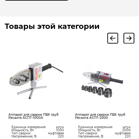
Товары этой категории
арат для сварки ПВХ труб
Аппарат для сварки ПВХ труб
Аппара
анта АСПТ-1000А
Ресанта АСПТ-2000
пласти
600, 60
диница измерения:
штук
Единица измерения:
штук
ощность, Вт:
1000
Мощность, Вт:
2000
Един
ип сварки:
муфтовая
Тип сварки:
муфтовая
Мощн
апряжение, В:
220
Напряжение, В:
220
Напр