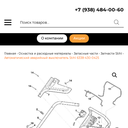
Skip
to
+7 (938) 484-00-60
content
Поиск
товаров
О компании
Акции
Главная
•
Оснастка и расходные материалы
•
Запасные части
•
Запчасти Stihl
•
Автоматический аварийный выключатель Stihl 6338-430-0425