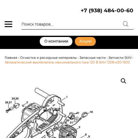
Skip
to
+7 (938) 484-00-60
content
Поиск
товаров
О компании
Акции
Главная
•
Оснастка и расходные материалы
•
Запасные части
•
Запчасти Stihl
•
Автоматический выключатель максимального тока 120 В Stihl 1208-430-1500