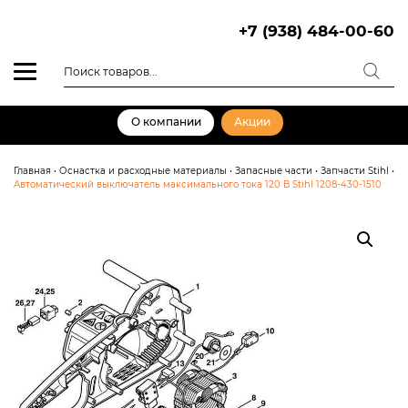
Skip
to
+7 (938) 484-00-60
content
Поиск
товаров
О компании
Акции
Главная
•
Оснастка и расходные материалы
•
Запасные части
•
Запчасти Stihl
•
Автоматический выключатель максимального тока 120 В Stihl 1208-430-1510