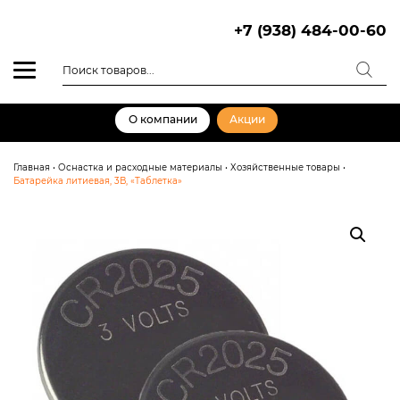
Skip
to
+7 (938) 484-00-60
content
Поиск
товаров
О компании
Акции
Главная
•
Оснастка и расходные материалы
•
Хозяйственные товары
•
Батарейка литиевая, 3В, «Таблетка»