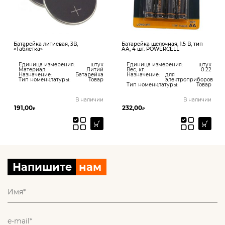
Батарейка литиевая, 3В,
Батарейка щелочная, 1.5 В, тип
«Таблетка»
АА, 4 шт. POWERCELL
Единица измерения:
штук
Единица измерения:
штук
Материал:
Литий
Вес, кг:
0.22
Назначение:
Батарейка
Назначение:
для
Тип номенклатуры:
Товар
электроприборов
Тип номенклатуры:
Товар
В наличии
В наличии
191,00
232,00
₽
₽
Напишите
нам