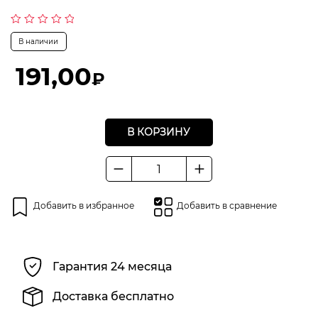
Оценка
В наличии
0
из
5
191,00
₽
В КОРЗИНУ
Количество
товара
Батарейка
Добавить в избранное
Добавить в сравнение
литиевая,
3В,
"Таблетка"
Гарантия 24 месяца
Доставка бесплатно