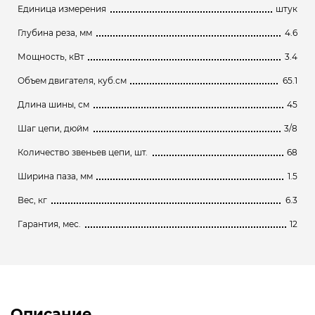
Единица измерения
штук
Глубина реза, мм
4.6
Мощность, кВт
3.4
Объем двигателя, куб.см
65.1
Длина шины, см
45
Шаг цепи, дюйм
3/8
Количество звеньев цепи, шт.
68
Ширина паза, мм
1.5
Вес, кг
6.3
Гарантия, мес.
12
Описание