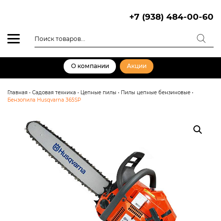
Skip
to
+7 (938) 484-00-60
content
Поиск
товаров
О компании
Акции
Главная
•
Садовая техника
•
Цепные пилы
•
Пилы цепные бензиновые
•
Бензопила Husqvarna 365SP