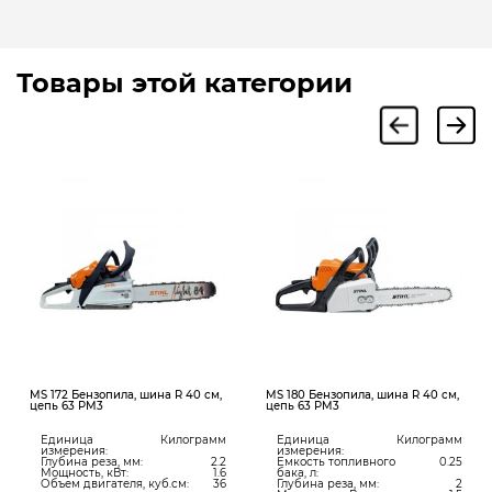
Товары этой категории
MS 172 Бензопила, шина R 40 см,
MS 180 Бензопила, шина R 40 см,
цепь 63 PM3
цепь 63 PM3
Единица
Килограмм
Единица
Килограмм
измерения:
измерения:
Глубина реза, мм:
2.2
Емкость топливного
0.25
Мощность, кВт:
1.6
бака, л:
Объем двигателя, куб.см:
36
Глубина реза, мм:
2