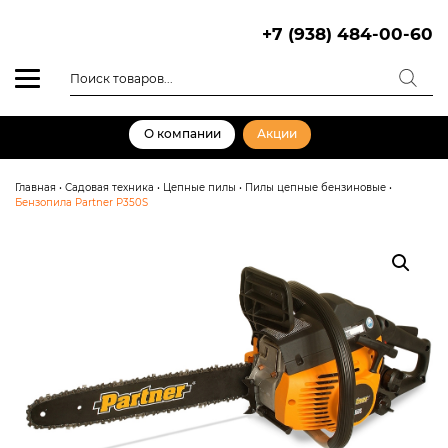
Skip
to
+7 (938) 484-00-60
content
Поиск
товаров
О компании
Акции
Главная
•
Садовая техника
•
Цепные пилы
•
Пилы цепные бензиновые
•
Бензопила Partner P350S