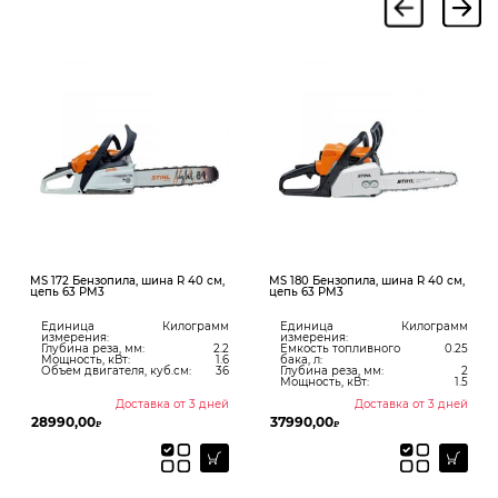
MS 172 Бензопила, шина R 40 см,
MS 180 Бензопила, шина R 40 см,
цепь 63 PM3
цепь 63 PM3
Единица
Килограмм
Единица
Килограмм
измерения:
измерения:
Глубина реза, мм:
2.2
Емкость топливного
0.25
Мощность, кВт:
1.6
бака, л:
Объем двигателя, куб.см:
36
Глубина реза, мм:
2
Мощность, кВт:
1.5
Доставка от 3 дней
Доставка от 3 дней
28990,00
37990,00
₽
₽