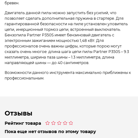
бревен.
Двигатель данной пилы можно запустить без усилий, что
позволяет сделать дополнительная пружина в стартере. Для
гарантированной безопасности на пиле установлен уловитель
цепи, инерционный тормоз цепи, встроенный выключатель.
Бензопила Partner P350S имеет бензиновый двигатель с
электронным зажиганием мощностью 1,48 кВт. Для
профессионалов очень важны цифры, которые порою могут
сказать очень многое: длина шага цепи пилы Partner P350S – 9.3
миллиметра, ширина паза шины – 1.3 миллиметра, длина
направляющей шины — до 40 сантиметров.
Возможности данного инструмента максимально приближены к
профессиональным.
Отзывы
Рейтинг товара
Оценка
Пока еще нет отзывов по этому товару
0
из