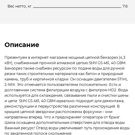
Вес нетто, кг
7.6
Описание
Презентуем в интернет-магазине мощный цепной бензорез (4,3
кВт), снабженный прочной алмазной цепью Stihl GS 461, 40 GBM.
Бензорез также снабжен ресурсом по подаче воды для ручной
резки таких строительных материалов как бетон и природный
камень, труб и кирпичной кладки. Он оснащен двигателем STIHL
2-MIX. Это отмечается пользователями положительно. Есть и
долговечная система фильтрации воздуха с фильтром HD2. Вода
используется для охлаждения, связывания пыли и очистки шины
и цепи. Stihl GS 461, 40 GBM идеально подходит для демонтажа,
реконструкции и переустройства различных конструкций. В
крышке цепной звездочки расположены форсунки – они
направлены вперед. Что и предохраняет оператора от брызг.
Шина оснащена дополнительным отверстием для отвода воды.
Важный ресурс! Отвод воды увеличивает путь прохождения воды
по закаленной полосе скольжения.