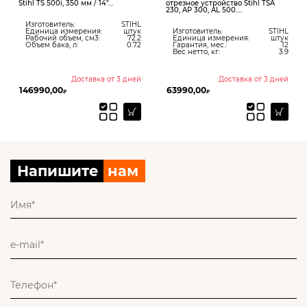
Stihl TS 500i, 350 мм / 14″…
отрезное устройство Stihl TSA
230, AP 300, AL 500….
Изготовитель:
STIHL
Единица измерения:
штук
Изготовитель:
STIHL
Рабочий объем, см3:
72.2
Единица измерения:
штук
Объем бака, л:
0.72
Гарантия, мес.:
12
Вес нетто, кг:
3.9
Доставка от 3 дней
Доставка от 3 дней
146990,00
63990,00
₽
₽
Напишите
нам