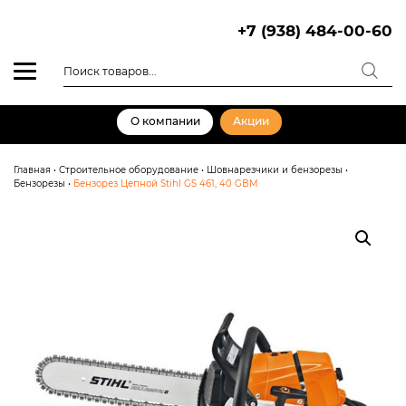
Skip
to
+7 (938) 484-00-60
content
Поиск
товаров
О компании
Акции
Главная
•
Строительное оборудование
•
Шовнарезчики и бензорезы
•
Бензорезы
•
Бензорез Цепной Stihl GS 461, 40 GBM