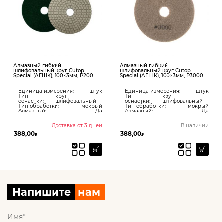
Алмазный гибкий
Алмазный гибкий
шлифовальный круг Cutop
шлифовальный круг Cutop
Special (АГШК), 100×3мм, Р200
Special (АГШК), 100×3мм, Р3000
Единица измерения:
штук
Единица измерения:
штук
Тип
круг
Тип
круг
оснастки:
шлифовальный
оснастки:
шлифовальный
Тип обработки:
мокрый
Тип обработки:
мокрый
Алмазный:
Да
Алмазный:
Да
Доставка от 3 дней
В наличии
388,00
388,00
₽
₽
Напишите
нам