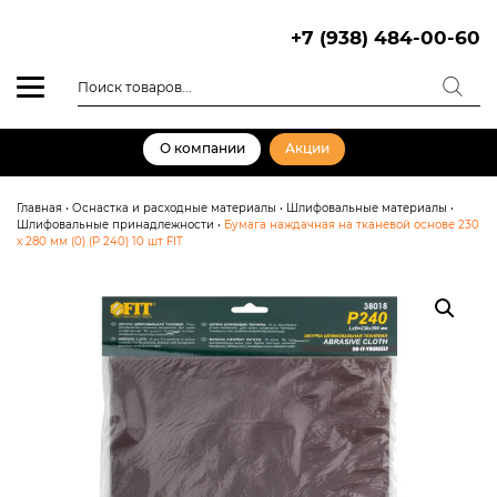
Skip
to
+7 (938) 484-00-60
content
Поиск
товаров
О компании
Акции
Главная
•
Оснастка и расходные материалы
•
Шлифовальные материалы
•
Шлифовальные принадлежности
•
Бумага наждачная на тканевой основе 230
х 280 мм (0) (Р 240) 10 шт FIT