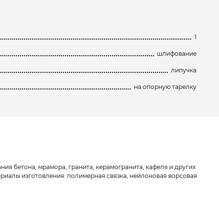
1
шлифование
липучка
на опорную тарелку
ия бетона, мрамора, гранита, керамогранита, кафеля и других
ериалы изготовления: полимерная связка, нейлоновая ворсовая