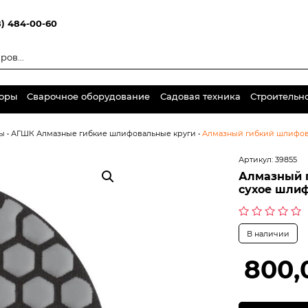
8) 484-00-60
торы
Сварочное оборудование
Садовая техника
Строительн
ы
•
АГШК Алмазные гибкие шлифовальные круги
•
Алмазный гибкий шлифовал
Артикул:
39855
Алмазный 
сухое шлиф
Оценка
В наличии
0
из
5
800,