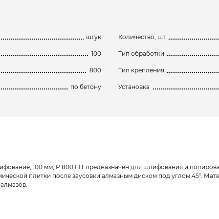
штук
Количество, шт
100
Тип обработки
800
Тип крепления
по бетону
Установка
ование, 100 мм, Р 800 FIT предназначен для шлифования и полирован
ической плитки после заусовки алмазным диском под углом 45°. Мат
 алмазов.