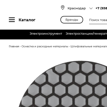
Skip
to
Краснодар
+7 (93
content
Поиск
Каталог
Бренды
товаров
Электроинструмент
Электростанции/генера
Главная
•
Оснастка и расходные материалы
•
Шлифовальные материал