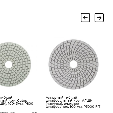
А
ш
(
1
гибкий
Алмазный гибкий
ный круг Cutop
шлифовальный круг АГШК
ГШК), 100×3мм, Р800
(липучка), влажное
шлифование, 100 мм, Р3000 FIT
змерения:
штук