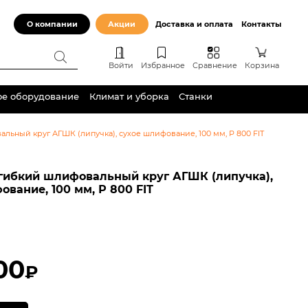
О компании
Акции
Доставка и оплата
Контакты
Войти
Избранное
Сравнение
Корзина
ое оборудование
Климат и уборка
Станки
ьный круг АГШК (липучка), сухое шлифование, 100 мм, Р 800 FIT
гибкий шлифовальный круг АГШК (липучка),
ование, 100 мм, Р 800 FIT
00
₽