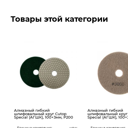
Товары этой категории
Алмазный гибкий
Алмазный гибкий
шлифовальный круг Cutop
шлифовальный круг
0
Special (АГШК), 100×3мм, Р200
Special (АГШК), 100
ук
Единица измерения:
штук
Единица измерения: