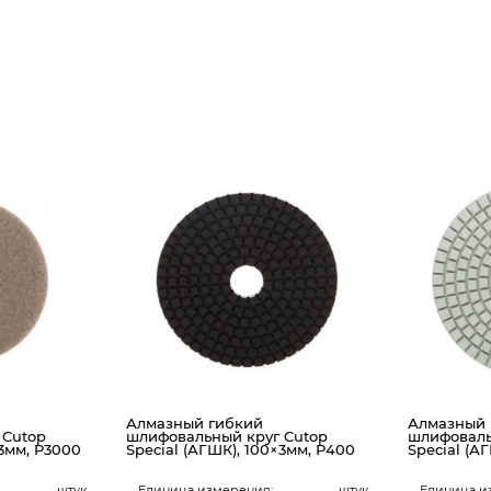
Алмазный гибкий
Алмазный 
 Cutop
шлифовальный круг Cutop
шлифоваль
×3мм, Р3000
Special (АГШК), 100×3мм, Р400
Special (А
штук
Единица измерения:
штук
Единица и