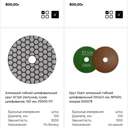
800,00
800,00
₽
₽
Алмазный гибкий шлифовальный
Круг Diam алмазный гибкий
круг АГШК (липучка), сухое
шлифовальный 100х2.5 мм; №1500;
шлифование, 100 мм, Р3000 FIT
мокрая 000579
Единица измерения:
штук
Единица измерения:
штук
Диаметр, мм:
100
Диаметр, мм:
100
Зернистость:
3000
Зернистость:
1500
Назначение:
По бетону
Назначение:
по камню