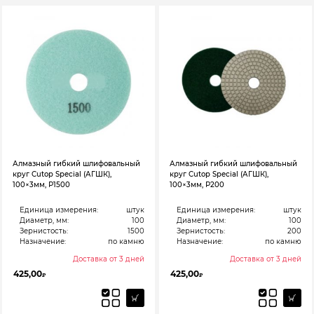
Алмазный гибкий шлифовальный
Алмазный гибкий шлифовальный
круг Cutop Special (АГШК),
круг Cutop Special (АГШК),
100×3мм, Р1500
100×3мм, Р200
Единица измерения:
штук
Единица измерения:
штук
Диаметр, мм:
100
Диаметр, мм:
100
Зернистость:
1500
Зернистость:
200
Назначение:
по камню
Назначение:
по камню
Доставка от 3 дней
Доставка от 3 дней
425,00
425,00
₽
₽