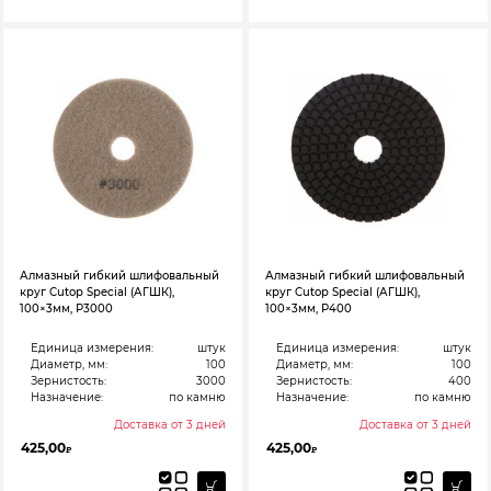
Алмазный гибкий шлифовальный
Алмазный гибкий шлифовальный
круг Cutop Special (АГШК),
круг Cutop Special (АГШК),
100×3мм, Р3000
100×3мм, Р400
Единица измерения:
штук
Единица измерения:
штук
Диаметр, мм:
100
Диаметр, мм:
100
Зернистость:
3000
Зернистость:
400
Назначение:
по камню
Назначение:
по камню
Доставка от 3 дней
Доставка от 3 дней
425,00
425,00
₽
₽