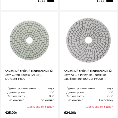
Алмазный гибкий шлифовальный
Алмазный гибкий шлифовальный
круг Cutop Special (АГШК),
круг АГШК (липучка), влажное
100×3мм, Р800
шлифование, 100 мм, Р3000 FIT
Единица измерения:
штук
Единица измерения:
штук
Диаметр, мм:
100
Диаметр, мм:
100
Зернистость:
800
Зернистость:
3000
Назначение:
по камню
Назначение:
По бетону
Доставка от 3 дней
Доставка от 3 дней
425,00
624,00
₽
₽