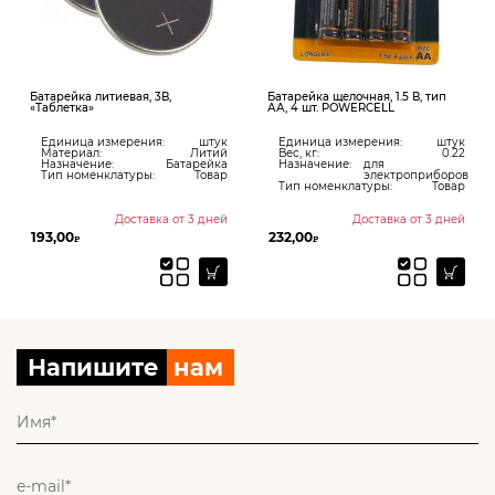
Батарейка литиевая, 3В,
Батарейка щелочная, 1.5 В, тип
«Таблетка»
АА, 4 шт. POWERCELL
Единица измерения:
штук
Единица измерения:
штук
Материал:
Литий
Вес, кг:
0.22
Назначение:
Батарейка
Назначение:
для
Тип номенклатуры:
Товар
электроприборов
Тип номенклатуры:
Товар
Доставка от 3 дней
Доставка от 3 дней
193,00
232,00
₽
₽
Напишите
нам