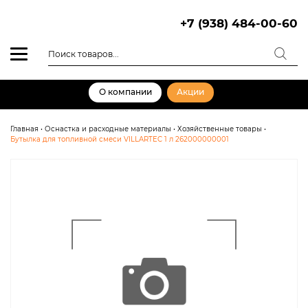
Skip
to
+7 (938) 484-00-60
content
Поиск
товаров
О компании
Акции
Главная
•
Оснастка и расходные материалы
•
Хозяйственные товары
•
Бутылка для топливной смеси VILLARTEC 1 л 262000000001