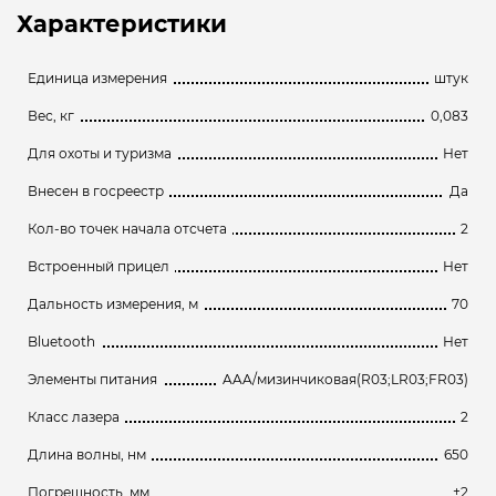
Характеристики
Единица измерения
штук
Вес, кг
0,083
Для охоты и туризма
Нет
Внесен в госреестр
Да
Кол-во точек начала отсчета
2
Встроенный прицел
Нет
Дальность измерения, м
70
Bluetooth
Нет
Элементы питания
AAA/мизинчиковая(R03;LR03;FR03)
Класс лазера
2
Длина волны, нм
650
Погрешность, мм
±2