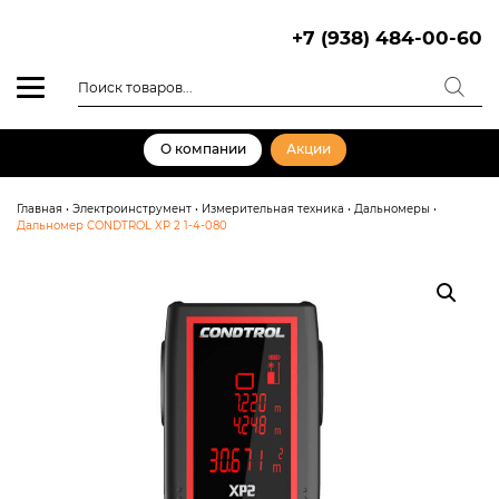
Skip
to
+7 (938) 484-00-60
content
Поиск
товаров
О компании
Акции
Главная
•
Электроинструмент
•
Измерительная техника
•
Дальномеры
•
Дальномер CONDTROL XP 2 1-4-080