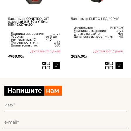
Дальномер CONDTROL XР1
Дальномер ELITECH ЛД 40Prof
лазерный 0.15-50м ±1.5мм
105x47x27мм,90г
Изготовитель:
ELITECH
Единица измерения:
штук
Единица измерения:
штук
Скрыть на сайте:
Нет
Рабочая
от 0 до
Дальность измерения, м:
40
температура, °С:
+40
Погрешность, мм:
± 1.5
Длина волны, нм:
650
Доставка от 3 дней
Доставка от 3 дней
4788,00
2624,00
₽
₽
Напишите
нам