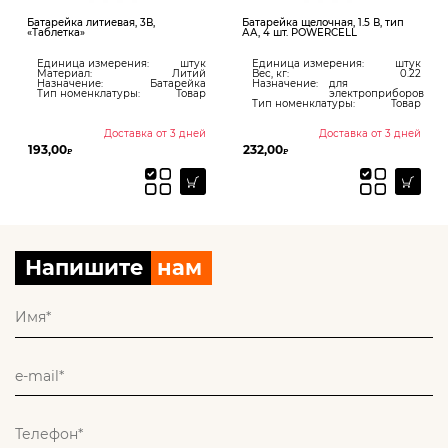
Батарейка литиевая, 3В,
Батарейка щелочная, 1.5 В, тип
«Таблетка»
АА, 4 шт. POWERCELL
Единица измерения:
штук
Единица измерения:
штук
Материал:
Литий
Вес, кг:
0.22
Назначение:
Батарейка
Назначение:
для
Тип номенклатуры:
Товар
электроприборов
Тип номенклатуры:
Товар
Доставка от 3 дней
Доставка от 3 дней
193,00
232,00
₽
₽
Напишите
нам