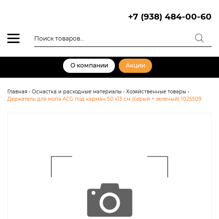
Skip
to
+7 (938) 484-00-60
content
Поиск
товаров
О компании
Акции
Главная
•
Оснастка и расходные материалы
•
Хозяйственные товары
•
Держатель для мопа ACG под карман 50 х13 см (серый + зеленый) 1025509