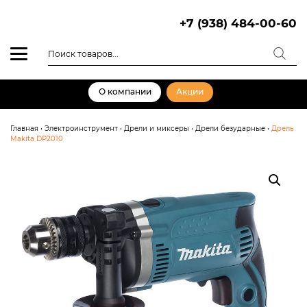
Skip
to
+7 (938) 484-00-60
content
Поиск
товаров
О компании
Акции
Главная
•
Электроинструмент
•
Дрели и миксеры
•
Дрели безударные
•
Дрель
Makita DP2010