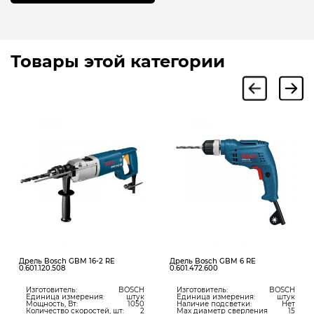
Товары этой категории
Дрель Bosch GBM 16-2 RE
Дрель Bosch GBM 6 RE
0.601.120.508
0.601.472.600
Изготовитель:
BOSCH
Изготовитель:
BOSCH
Единица измерения:
штук
Единица измерения:
штук
Мощность, Вт:
1050
Наличие подсветки:
Нет
Количество скоростей, шт:
2
Мах диаметр сверления
15