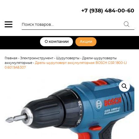
Skip
to
+7 (938) 484-00-60
content
Поиск
товаров
О компании
Акции
Главная
•
Электроинструмент
•
Шуруповерты
•
Дрели-шуруповерты
аккумуляторные
•
Дрель-шуруповерт аккумуляторная BOSCH GSR 1800-LI
0.601.9A8.307