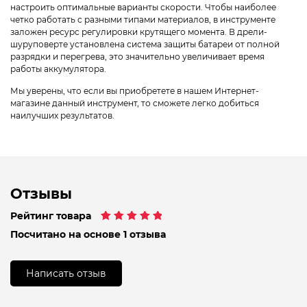
настроить оптимальные варианты скорости. Чтобы наиболее
четко работать с разными типами материалов, в инструменте
заложен ресурс регулировки крутящего момента. В дрели-
шуруповерте установлена система защиты батареи от полной
разрядки и перегрева, это значительно увеличивает время
работы аккумулятора.
Мы уверены, что если вы приобретете в нашем Интернет-
магазине данный инструмент, то сможете легко добиться
наилучших результатов.
Отзывы
Рейтинг товара
Рейтинг
1
5.00
Посчитано на основе 1 отзыва
из 5 на основе
опроса
пользователя
Написать отзыв