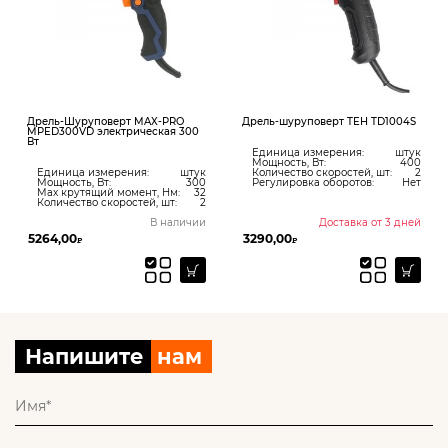
Дрель-Шуруповерт MAX-PRO
Дрель-шуруповерт TEH TD1004S
MPED300VD электрическая 300
Вт
Единица измерения:
штук
Мощность, Вт:
400
Единица измерения:
штук
Количество скоростей, шт:
2
Мощность, Вт:
300
Регулировка оборотов:
Нет
Max крутящий момент, Нм:
32
Количество скоростей, шт:
2
В наличии
Доставка от 3 дней
5264,00
3290,00
₽
₽
Напишите
нам