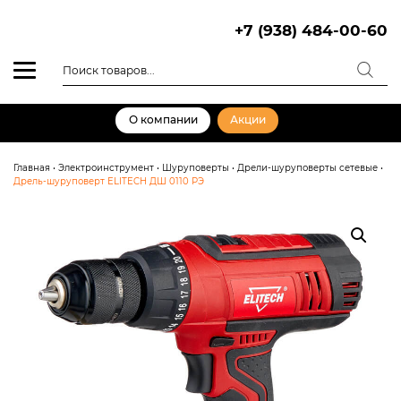
Skip
to
+7 (938) 484-00-60
content
Поиск
товаров
О компании
Акции
Главная
•
Электроинструмент
•
Шуруповерты
•
Дрели-шуруповерты сетевые
•
Дрель-шуруповерт ELITECH ДШ 0110 РЭ