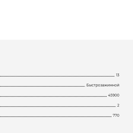
13
Быстрозажимной
45900
2
770