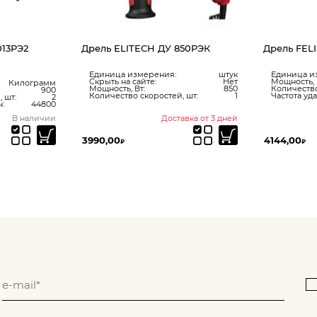
 850РЭК
Дрель FELISATTI ДУ-13/780 ЭР
Дрель Ma
я:
штук
Единица измерения:
штук
Единица
Нет
Мощность, Вт:
780
Мощность
850
Количество скоростей, шт:
1
Количест
ей, шт:
1
Частота ударов, уд./мин:
44800
Частота 
ставка от 3 дней
Доставка от 3 дней
4144,00
10930,0
₽