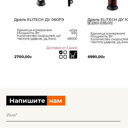
Дрель ELITECH ДУ 1013РЭ2
Дрель ELITECH ДУ
(E2201.035.01)
штук
Единица измерени
650
Скрыть на сайте:
Единица измерения:
Килограмм
1
Мощность, Вт:
Мощность, Вт:
900
48000
Количество скорост
Количество скоростей, шт:
2
Частота ударов, уд./мин:
44800
 дней
В наличии
До
6990,00
3990,00
₽
₽
Напишите
нам