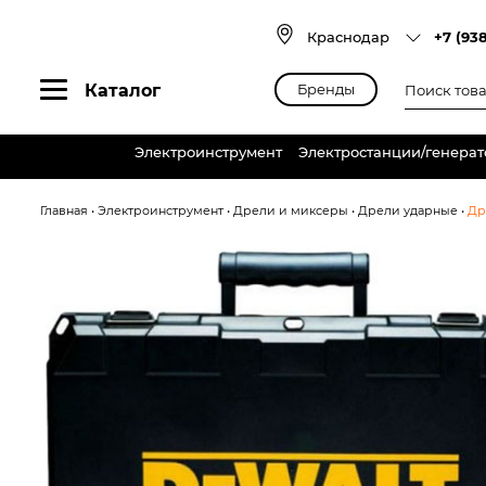
Skip
to
Краснодар
+7 (93
content
Поиск
Каталог
Бренды
товаров
Электроинструмент
Электростанции/генера
Главная
•
Электроинструмент
•
Дрели и миксеры
•
Дрели ударные
•
Др