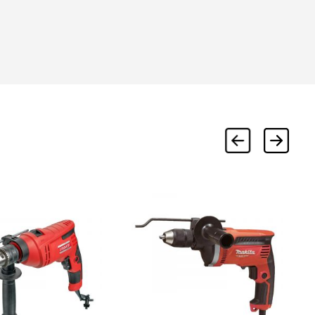
Дрель ЗУБР ударная 780 Вт
Единица измерения:
штук
Мощность, Вт:
780
Количество скоростей, шт:
1
Частота ударов, уд./мин:
0-48000