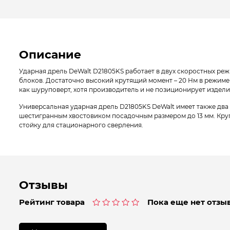
Описание
Ударная дрель DeWalt D21805KS работает в двух скоростных режи
блоков. Достаточно высокий крутящий момент – 20 Нм в режим
как шуруповерт, хотя производитель и не позиционирует изделие
Универсальная ударная дрель D21805KS DeWalt имеет также два
шестигранным хвостовиком посадочным размером до 13 мм. Кру
стойку для стационарного сверления.
Отзывы
Рейтинг товара
Пока еще нет отзыв
Оценка
0
из