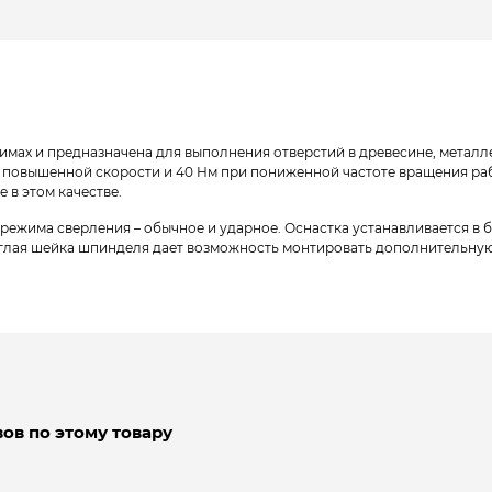
мах и предназначена для выполнения отверстий в древесине, металле,
е повышенной скорости и 40 Нм при пониженной частоте вращения ра
 в этом качестве.
 режима сверления – обычное и ударное. Оснастка устанавливается в
глая шейка шпинделя дает возможность монтировать дополнительную 
ов по этому товару