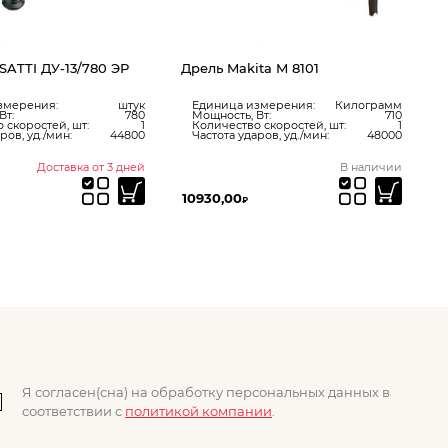
kita M 8101
 измерения:
Килограмм
, Вт:
710
во скоростей, шт:
1
ударов, уд./мин:
48000
В наличии
Доставка от 3 дней
0
2689,00
₽
₽
Я согласен(сна) на обработку персональных данных в
соответствии с
политикой компании
.