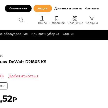
О компании
Акции
Доставка и оплата
Контакты
Войти
Избранное
Сравнение
Корзина
ое оборудование
Климат и уборка
Станки
QS
ная DeWalt D21805 KS
(0)
Добавить отзыв
дней
,52
₽