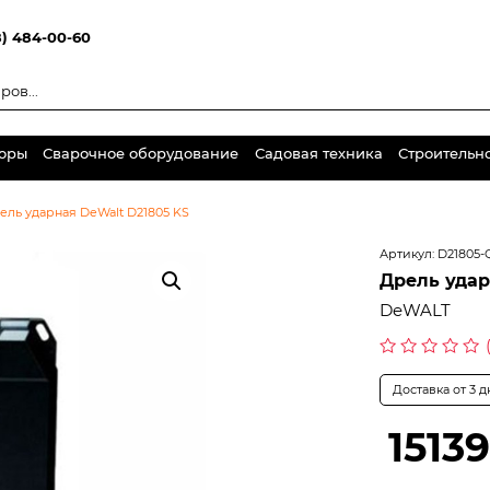
8) 484-00-60
торы
Сварочное оборудование
Садовая техника
Строительн
ель ударная DeWalt D21805 KS
Артикул:
D21805-
Дрель удар
DeWALT
Оценка
0
Доставка от 3 
из
5
15139