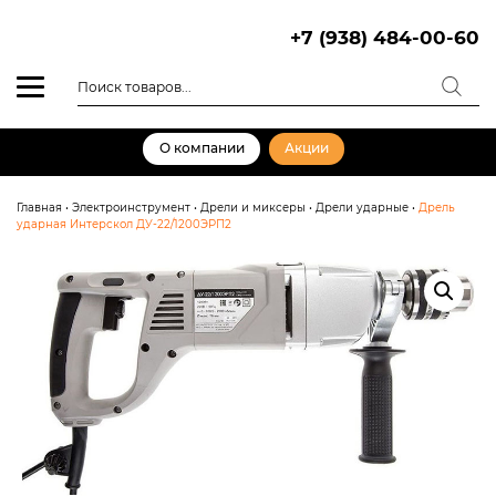
Skip
to
+7 (938) 484-00-60
content
Поиск
товаров
О компании
Акции
Главная
•
Электроинструмент
•
Дрели и миксеры
•
Дрели ударные
•
Дрель
ударная Интерскол ДУ-22/1200ЭРП2