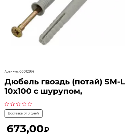
Артикул:
00012874
Дюбель гвоздь (потай) SM-L
10х100 с шурупом,
Оценка
Доставка от 3 дней
0
из
5
673,00
₽