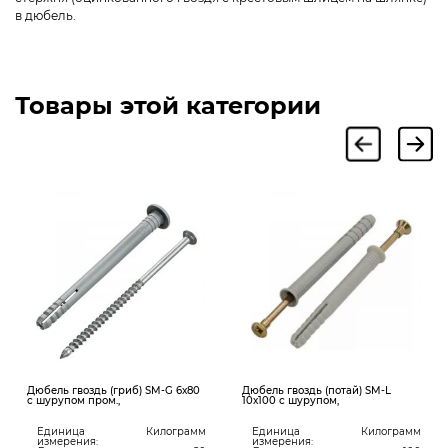
в дюбель.
Товары этой категории
Дюбель гвоздь (гриб) SM-G 6х80
Дюбель гвоздь (потай) SM-L
с шурупом пром.,
10х100 с шурупом,
Единица
Килограмм
Единица
Килограмм
измерения:
измерения: