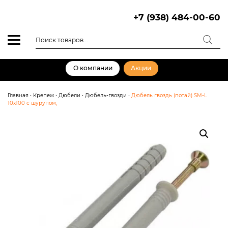
Skip
to
+7 (938) 484-00-60
content
Поиск
товаров
О компании
Акции
Главная
•
Крепеж
•
Дюбели
•
Дюбель-гвозди
•
Дюбель гвоздь (потай) SM-L
10х100 с шурупом,