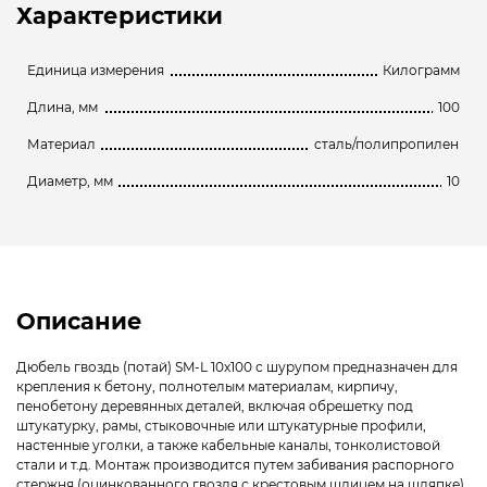
Характеристики
Единица измерения
Килограмм
Длина, мм
100
Материал
сталь/полипропилен
Диаметр, мм
10
Описание
Дюбель гвоздь (потай) SM-L 10х100 с шурупом предназначен для
крепления к бетону, полнотелым материалам, кирпичу,
пенобетону деревянных деталей, включая обрешетку под
штукатурку, рамы, стыковочные или штукатурные профили,
настенные уголки, а также кабельные каналы, тонколистовой
стали и т.д. Монтаж производится путем забивания распорного
стержня (оцинкованного гвоздя с крестовым шлицем на шляпке)