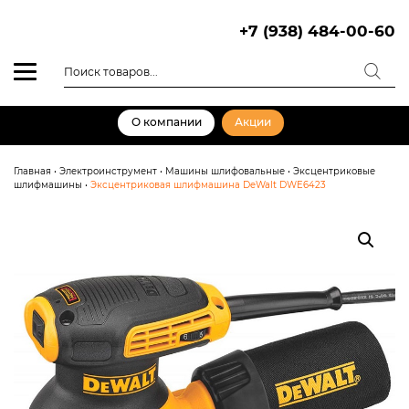
Skip
to
+7 (938) 484-00-60
content
Поиск
товаров
О компании
Акции
Главная
•
Электроинструмент
•
Машины шлифовальные
•
Эксцентриковые
шлифмашины
•
Эксцентриковая шлифмашина DeWalt DWE6423