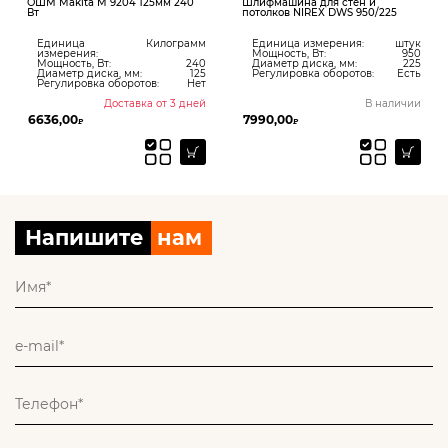
ОШМ Makita M 9204 125мм 240
Шлифмашина для стен и
Вт
потолков NIREX DWS 950/225
Единица
Килограмм
Единица измерения:
штук
измерения:
Мощность, Вт:
950
Мощность, Вт:
240
Диаметр диска, мм:
225
Диаметр диска, мм:
125
Регулировка оборотов:
Есть
Регулировка оборотов:
Нет
Доставка от 3 дней
В наличии
6636,00
7990,00
₽
₽
Напишите
нам