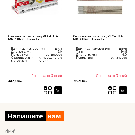
Сварочный электрод РЕСАНТА
Сварочный электрод РЕСАНТА
МР-3 Ф2,0 Пачка 1 кг
МР-3 Ф4,0 Пачка 1 кг
Единица измерения:
штук
Единица измерения:
штук
Диаметр, мм:
2,0
Тип:
Э46
Покрытие:
рутиловое
Диаметр, мм:
4.0
Свариваемый
углеродистые
Покрытие:
рутиловое
материал:
стали
Доставка от 3 дней
Доставка от 3 дней
413,00
267,00
₽
₽
Напишите
нам