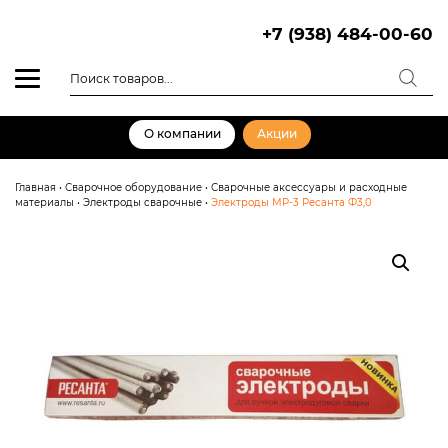
Skip
to
+7 (938) 484-00-60
content
Поиск
товаров
О компании
Акции
Главная
•
Сварочное оборудование
•
Сварочные аксессуары и расходные
материалы
•
Электроды сварочные
•
Электроды МР-3 Ресанта Ф3,0