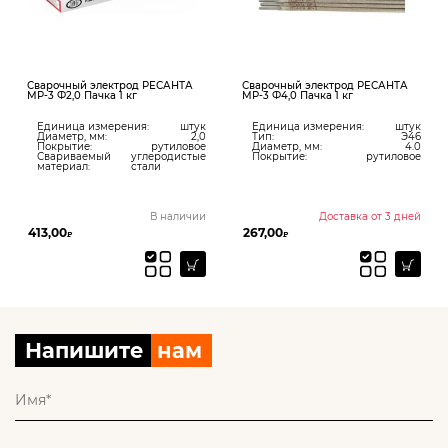
рочный электрод РЕСАНТА
Сварочный электрод РЕСАНТА
Свароч
3 Ф2,0 Пачка 1 кг
МР-3 Ф4,0 Пачка 1 кг
МР-3 Ф
диница измерения:
штук
Единица измерения:
штук
Един
иаметр, мм:
2,0
Тип:
Э46
Тип:
окрытие:
рутиловое
Диаметр, мм:
4.0
Диам
вариваемый
углеродистые
Покрытие:
рутиловое
Покр
атериал:
стали
В наличии
Доставка от 3 дней
3,00
267,00
116,00
₽
₽
Напишите
нам