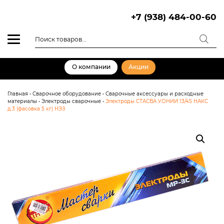
Skip
to
+7 (938) 484-00-60
content
Поиск
товаров
О компании
Акции
Главная
•
Сварочное оборудование
•
Сварочные аксессуары и расходные
материалы
•
Электроды сварочные
•
Электроды СТАСВА УОНИИ 13/45 НАКС
д.3 (фасовка 5 кг) НЭЗ