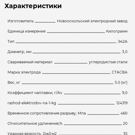
Характеристики
Изготовитель
Новооскольский электродный завод
Единица измерения
Килограмм
Тип
Э42А
Диаметр, мм
3,0
Свариваемый материал
углеродистые стали
Марка электрода
СТАСВА
Вес, кг
5.0 (кг)
Коэффициент наплавки, г/Ач
9,0
rashod-elektrodov-na-1-kg
124319
Временное сопротивление разрыву, Мпа
460
Относительное удлинение,%
20
Ударная вязкость, Дж/см2
35