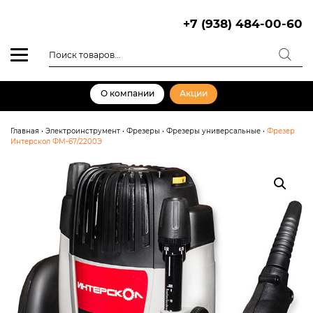
Skip
to
+7 (938) 484-00-60
content
Поиск
товаров
О компании
Акции
Главная
•
Электроинструмент
•
Фрезеры
•
Фрезеры универсальные
•
Фрезер
Интерскол ФМ-67/2200Э