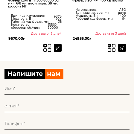
Фрезер 1200 Вт; 11500-30000 об/
Фрезер AEG MF 1400 KE повтор
мин; 6/8 мм; алюм. корп.; 38 мм;
коробка FIT
Изготовитель:
AEG
Единица измерения:
штук
Единица измерения:
штук
Мощность, Вт:
1400
Мощность, Вт:
1200
Рабочий ход фрезы, мм:
64
Рабочий ход фрезы, мм:
38
Количество
11500-
оборотов, об./мин:
30000
Доставка от 3 дней
Доставка от 3 дней
9570,00
24955,00
₽
₽
Напишите
нам