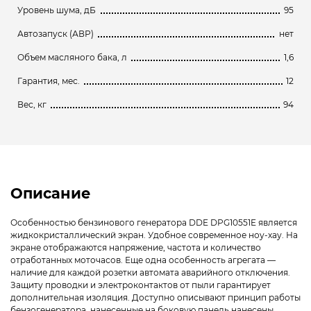
Уровень шума, дБ
95
Автозапуск (АВР)
нет
Объем масляного бака, л
1,6
Гарантия, мес.
12
Вес, кг
94
Описание
Особенностью бензинового генератора DDE DPG10551E является
жидкокристаллический экран. Удобное современное ноу-хау. На
экране отображаются напряжение, частота и количество
отработанных моточасов. Еще одна особенность агрегата —
наличие для каждой розетки автомата аварийного отключения.
Защиту проводки и электроконтактов от пыли гарантирует
дополнительная изоляция. Доступно описывают принцип работы
бензогенератора, нанесенные на боковую панель нанесены