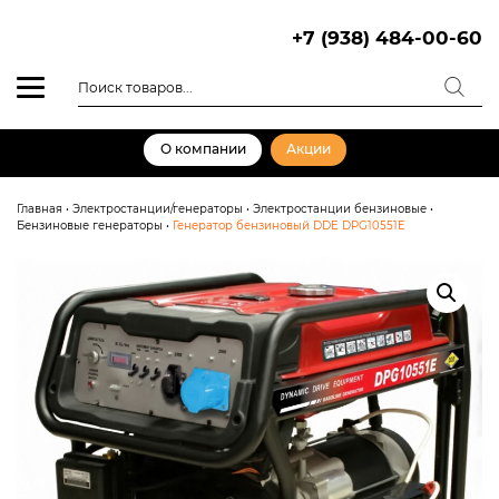
Skip
to
+7 (938) 484-00-60
content
Поиск
товаров
О компании
Акции
Главная
•
Электростанции/генераторы
•
Электростанции бензиновые
•
Бензиновые генераторы
•
Генератор бензиновый DDE DPG10551E