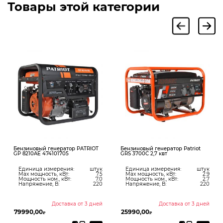
Товары этой категории
зиновый генератор PATRIOT
Бензиновый генератор Patriot
Бензин
8210AE 474101705
GRS 3700C 2,7 квт
GRS 75
диница измерения:
штук
Единица измерения:
штук
Един
ax мощность, кВт:
7.5
Max мощность, кВт:
2.9
Max 
ощность ном., кВт:
7.0
Мощность ном., кВт:
2.7
Мощно
апряжение, В:
220
Напряжение, В:
220
Напр
Доставка от 3 дней
Доставка от 3 дней
990,00
25990,00
64990
₽
₽