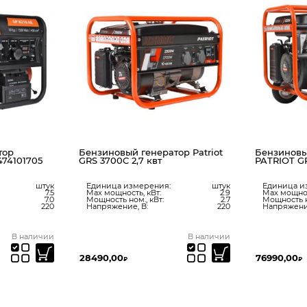
атор Patriot
Бензиновый генератор
Бензино
PATRIOT GRS 7500E 476102288
Zongshe
я:
штук
Единица измерения:
штук
Единица
2.9
Max мощность, кВт:
6.5
Max мощ
2.7
Мощность ном., кВт:
6.0
Мощность
220
Напряжение, В:
220
Напряже
В наличии
Доставка от 3 дней
Цену ут
76990,00
у мене
₽