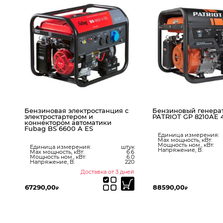
я с
Бензиновый генератор
Бензиновый генер
PATRIOT GP 8210AE 474101705
GRS 3700C 2,7 квт
Единица измерения:
штук
Единица измерени
Max мощность, кВт:
7.5
Max мощность, кВт:
Мощность ном., кВт:
7.0
Мощность ном., кВт:
штук
Напряжение, В:
220
Напряжение, В:
6.6
6.0
220
3 дней
В наличии
88590,00
28490,00
₽
₽