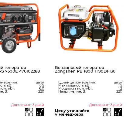
Генератор DDE бензиновый
инверторного типа G140i (1ф
1,3/1,4 кВт, бак 4,5 л, дв-ль 3 л.с.)
Единица измерения:
штук
Max мощность, кВт:
1.4
Мощность ном., кВт:
1.3
Напряжение, В:
220
вый генератор
n PB 1800 1T90DF130
 измерения:
штук
ность, кВт:
1.5
 ном., кВт:
1.2
ние, В:
220
Доставка от 3 дней
Доставка от 3 дней
очняйте
джера
20640,00
₽