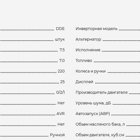
DDE
Инверторная модель
штук
Альтернатор
7.5
Исполнение
7.0
Топливо
220
Колеса и ручки
25
Дисплей
0/2/1
Производитель двигателя
Нет
Уровень шума, дБ
AVR
Автозапуск (АВР)
Нет
Объем масляного бака, л
Ручной
Объем двигателя, куб.см