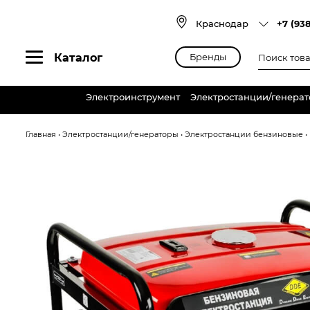
Skip
to
Краснодар
+7 (93
content
Поиск
Каталог
Бренды
товаров
Электроинструмент
Электростанции/генера
Главная
•
Электростанции/генераторы
•
Электростанции бензиновые
•