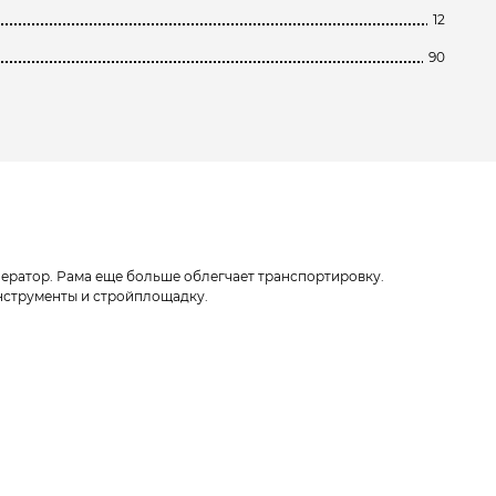
12
90
нератор. Рама еще больше облегчает транспортировку.
инструменты и стройплощадку.