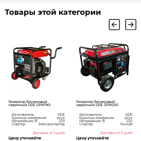
Товары этой категории
Генератор бензиновый
Генератор бензиновый
Г
сварочный DDE DPW190i
сварочный DDE DPW200
Изготовитель:
DDE
Изготовитель:
DDE
Единица измерения:
штук
Единица измерения:
штук
Напряжение, В:
220
Напряжение, В:
220
Стартер:
Электростартер
Стартер:
Ручной
Доставка от 3 дней
Доставка от 3 дней
Цену уточняйте
Цену уточняйте