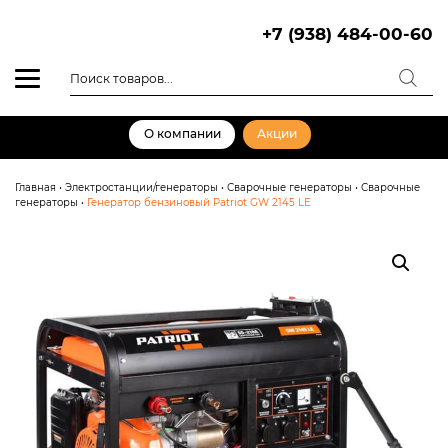
Skip
to
+7 (938) 484-00-60
content
Поиск
товаров
О компании
Акции
Главная
•
Электростанции/генераторы
•
Сварочные генераторы
•
Сварочные
генераторы
•
Генератор бензиновый Patriot GW 2145 LE