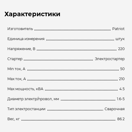
Характеристики
Изготовитель
Patriot
Единица измерения
штук
Напряжение, В
220
Стартер
Электростартер
Min ток, А
50
Max ток, А
210
Max мощность, кВА
4.5
Диаметр электр/провол, мм
1.6-5
Тип электростанции
Сварочная
Вес, кг
86.2