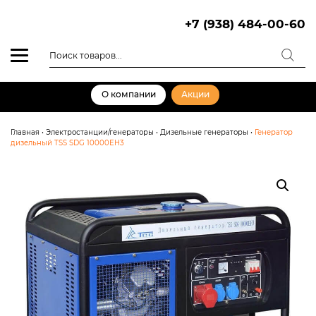
Skip
to
+7 (938) 484-00-60
content
Поиск
товаров
О компании
Акции
Главная
•
Электростанции/генераторы
•
Дизельные генераторы
•
Генератор
дизельный TSS SDG 10000EH3