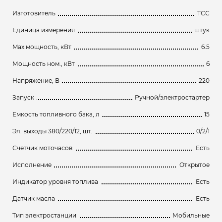
Изготовитель
ТСС
Единица измерения
штук
Max мощность, кВт
6.5
Мощность ном., кВт
6
Напряжение, В
220
Запуск
Ручной/электростартер
Емкость топливного бака, л
15
Эл. выходы 380/220/12, шт.
0/2/1
Счетчик моточасов
Есть
Исполнение
Открытое
Индикатор уровня топлива
Есть
Датчик масла
Есть
Тип электростанции
Мобильные