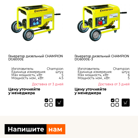
зельный CHAMPION
Генератор дизельный CHAMPION
Генератор дизе
DG6000E-3
DG6500E
ь:
Champion
Изготовитель:
Champion
Изготовитель:
мерения:
штук
Единица измерения:
штук
Единица измер
ь, кВт:
5
Max мощность, кВт:
6
Max мощность, 
м., кВт:
4.5
Мощность ном., кВт:
5
Мощность ном., 
Доставка от 3 дней
Доставка от 3 дней
Дос
яйте
Цену уточняйте
Цену уточняй
ра
у менеджера
у менеджера
Напишите
нам