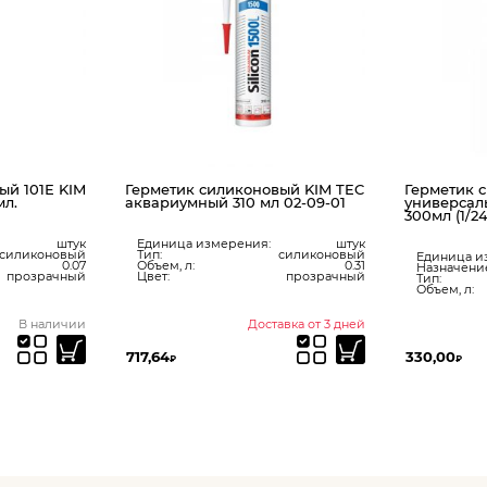
рметик силиконовый KIM TEC
Герметик силиконовый
вариумный 310 мл 02-09-01
универсальный DERZHI белы
300мл (1/24) 8601-300-02
Единица измерения:
штук
ип:
силиконовый
Единица измерения:
шт
бъем, л:
0.31
Назначение:
универсальн
вет:
прозрачный
Тип:
силиконов
Объем, л:
0
Доставка от 3 дней
Доставка от 3 д
7,64
330,00
₽
₽