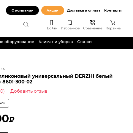
О компании
Акции
Доставка и оплата
Контакты
Войти
Избранное
Сравнение
Корзина
ое оборудование
Климат и уборка
Станки
0-02
силиконовый универсальный DERZHI белый
) 8601-300-02
(0)
Добавить отзыв
дней
00
₽