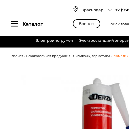
Skip
to
Краснодар
+7 (93
content
Поиск
Каталог
Бренды
товаров
Электроинструмент
Электростанции/генера
Главная
•
Лакокрасочная продукция
•
Силиконы, герметики
•
Герметик