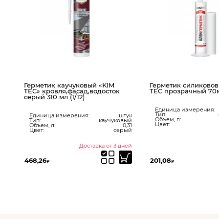
аучуковый «KIM
Герметик силикововый 101Е KIM
Ге
я,фасад,водосток
TEC прозрачный 70мл.
ак
 (1/12)
Единица измерения:
штук
Тип:
силиконовый
Т
мерения:
штук
Объем, л:
0.07
О
каучуковый
Цвет:
прозрачный
Ц
0,31
серый
Доставка от 3 дней
В наличии
201,08
71
₽