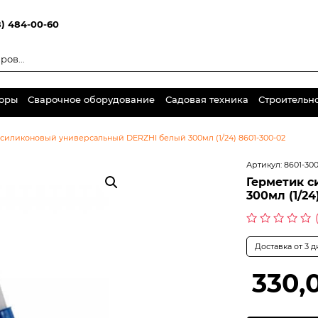
8) 484-00-60
торы
Сварочное оборудование
Садовая техника
Строительн
 силиконовый универсальный DERZHI белый 300мл (1/24) 8601-300-02
Артикул:
8601-30
Герметик 
300мл (1/24
Оценка
0
Доставка от 3 
из
5
330,