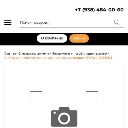
Skip
to
+7 (938) 484-00-60
content
Поиск
товаров
О компании
Акции
Главная
•
Электроинструмент
•
Инструмент многофункциональный
•
Инструмент многофункциональный аккумуляторный DeWalt DCS355N