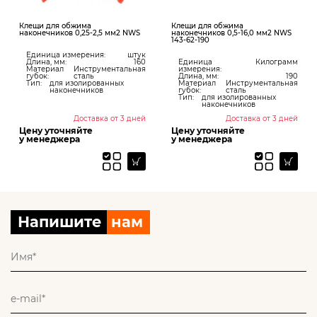
Клещи для обжима
Клещи для обжима
наконечников 0,25-2,5 мм2 NWS
наконечников 0,5-16,0 мм2 NWS
143-62-190
Единица измерения:
штук
Длина, мм:
160
Единица
Килограмм
Материал
Инструментальная
измерения:
губок:
сталь
Длина, мм:
190
Тип:
для изолированных
Материал
Инструментальная
наконечников
губок:
сталь
Тип:
для изолированных
наконечников
Доставка от 3 дней
Доставка от 3 дней
Цену уточняйте
Цену уточняйте
у менеджера
у менеджера
Напишите
нам