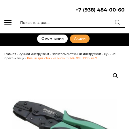
Skip
to
+7 (938) 484-00-60
content
Поиск
товаров
О компании
Акции
Главная
•
Ручной инструмент
•
Электромонтажный инструмент
•
Ручные
пресс-клещи
•
Клещи для обжима ProsKit 6PK-301E 00153957