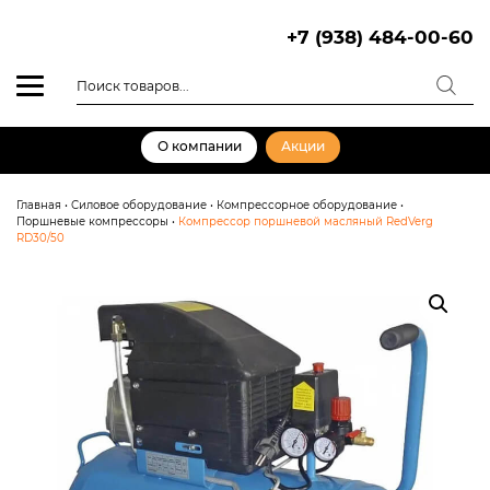
Skip
to
+7 (938) 484-00-60
content
Поиск
товаров
О компании
Акции
Главная
•
Силовое оборудование
•
Компрессорное оборудование
•
Поршневые компрессоры
•
Компрессор поршневой масляный RedVerg
RD30/50